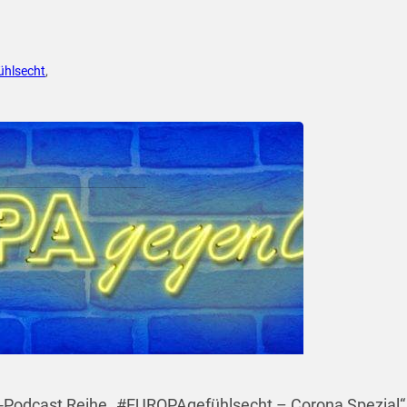
hlsecht
,
o-Podcast Reihe „#EUROPAgefühlsecht – Corona Spezial“