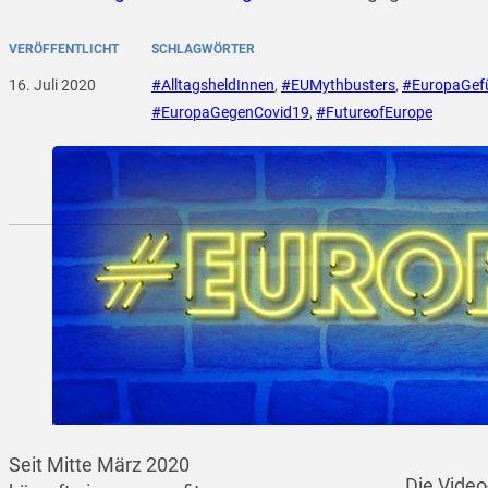
VERÖFFENTLICHT
SCHLAGWÖRTER
16. Juli 2020
#AlltagsheldInnen
,
#EUMythbusters
,
#EuropaGefü
#EuropaGegenCovid19
,
#FutureofEurope
Seit Mitte März 2020
Die Vide