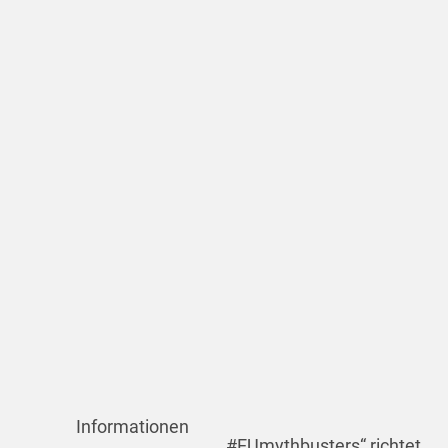
Informationen
#EUmythbusters“ richtet