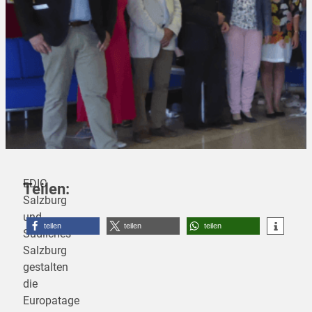
EDIC
Teilen:
Salzburg
und
teilen
teilen
teilen
Südliches
Salzburg
gestalten
die
Europatage