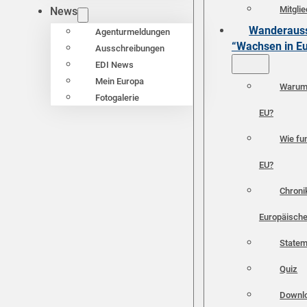
Mitgli
News
Wanderauss
Agenturmeldungen
“Wachsen in E
Ausschreibungen
EDI News
Mein Europa
Warum 
Fotogalerie
EU?
Wie fun
EU?
Chroni
Europäische
Statem
Quiz
Downl