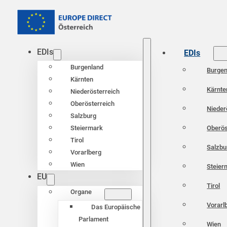
EDIs
EDIs
Burgenland
Burgen
Kärnten
Kärnte
Niederösterreich
Oberösterreich
Nieder
Salzburg
Oberös
Steiermark
Tirol
Salzbu
Vorarlberg
Wien
Steier
EU
Tirol
Organe
Vorarl
Das Europäische
Parlament
Wien