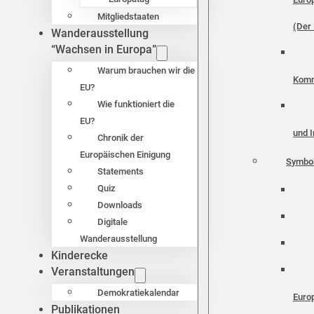
Mitgliedstaaten
(Der 
Wanderausstellung
“Wachsen in Europa”
Warum brauchen wir die
Komm
EU?
Wie funktioniert die
EU?
und I
Chronik der
Europäischen Einigung
Symbo
Statements
Quiz
Downloads
Digitale
Wanderausstellung
Kinderecke
Veranstaltungen
Demokratiekalendar
Euro
Publikationen