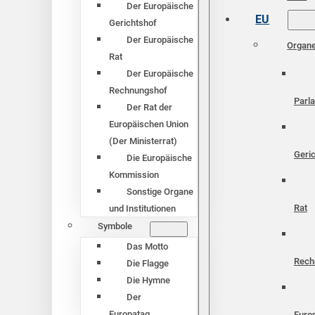
Der Europäische
EU
Gerichtshof
Der Europäische
Organ
Rat
Der Europäische
Rechnungshof
Parl
Der Rat der
Europäischen Union
(Der Ministerrat)
Geri
Die Europäische
Kommission
Sonstige Organe
Rat
und Institutionen
Symbole
Das Motto
Rech
Die Flagge
Die Hymne
Der
Europatag
Euro