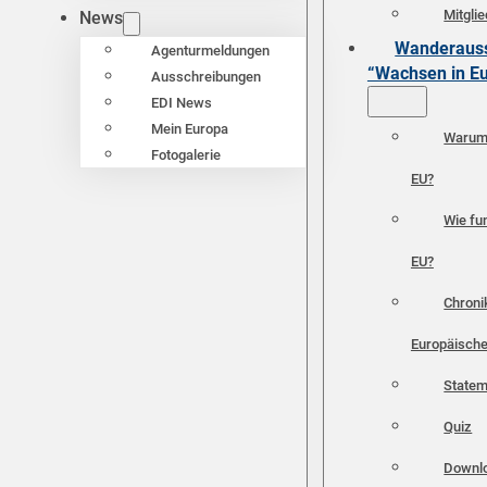
Mitgli
News
Wanderauss
Agenturmeldungen
“Wachsen in E
Ausschreibungen
EDI News
Mein Europa
Warum 
Fotogalerie
EU?
Wie fun
EU?
Chroni
Europäische
Statem
Quiz
Downl