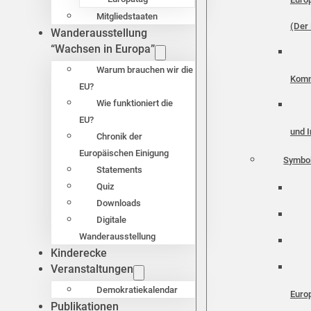
Mitgliedstaaten
(Der 
Wanderausstellung
“Wachsen in Europa”
Warum brauchen wir die
Komm
EU?
Wie funktioniert die
EU?
und I
Chronik der
Europäischen Einigung
Symbo
Statements
Quiz
Downloads
Digitale
Wanderausstellung
Kinderecke
Veranstaltungen
Demokratiekalendar
Euro
Publikationen