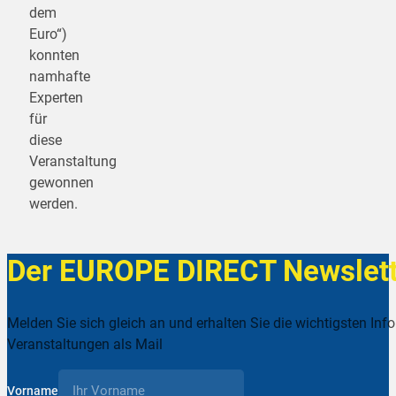
dem
Euro“)
konnten
namhafte
Experten
für
diese
Veranstaltung
gewonnen
werden.
Der EUROPE DIRECT Newslett
Melden Sie sich gleich an und erhalten Sie die wichtigsten Inf
Veranstaltungen als Mail
Vorname