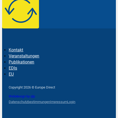
Kontakt
Veranstaltungen
Publikationen
EDIs
EU
Follow us on Facebook
Follow us on Instagram
Follow us on YouTube
Copyright 2026 © Europe Direct
Webdesign by qlp
Datenschutzbestimmungen
Impressum
Login