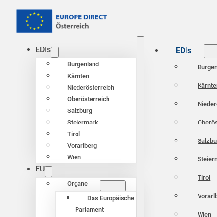
EDIs
EDIs
Burgenland
Burgen
Kärnten
Kärnte
Niederösterreich
Oberösterreich
Nieder
Salzburg
Oberös
Steiermark
Tirol
Salzbu
Vorarlberg
Wien
Steier
EU
Tirol
Organe
Vorarl
Das Europäische
Parlament
Wien