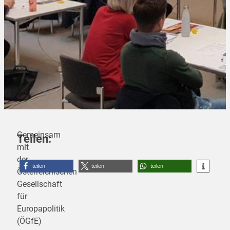
Gemeinsam
Teilen:
mit
der
teilen
teilen
teilen
Österreichischen
Gesellschaft
für
Europapolitik
(ÖGfE)