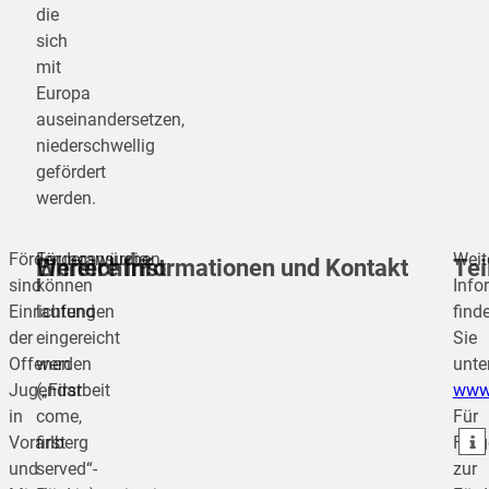
die
sich
mit
Europa
auseinandersetzen,
niederschwellig
gefördert
werden.
Förderungswürdig
Förderansuchen
Weit
Einreichfrist
Weitere Informationen und Kontakt
Tei
sind
können
Info
Einrichtungen
laufend
find
der
eingereicht
Sie
teilen
Offenen
werden
unte
Jugendarbeit
(„First
www.
teilen
in
come,
Für
teilen
Vorarlberg
first
Frag
und
served“-
zur