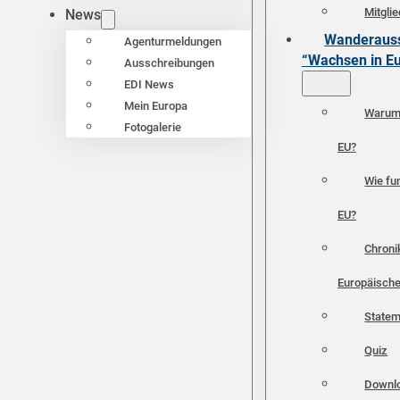
Mitgli
News
Wanderauss
Agenturmeldungen
“Wachsen in E
Ausschreibungen
EDI News
Mein Europa
Warum 
Fotogalerie
EU?
Wie fun
EU?
Chroni
Europäische
Statem
Quiz
Downl