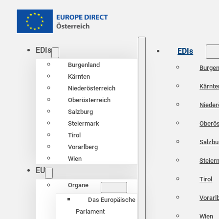
EDIs
EDIs
Burgenland
Burgen
Kärnten
Kärnte
Niederösterreich
Oberösterreich
Nieder
Salzburg
Oberös
Steiermark
Tirol
Salzbu
Vorarlberg
Wien
Steier
EU
Tirol
Organe
Vorarl
Das Europäische
Parlament
Wien