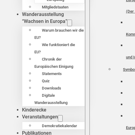
Mitgliedstaaten
(Der 
Wanderausstellung
“Wachsen in Europa”
Warum brauchen wir die
Komm
EU?
Wie funktioniert die
EU?
und I
Chronik der
Europäischen Einigung
Symbo
Statements
Quiz
Downloads
Digitale
Wanderausstellung
Kinderecke
Veranstaltungen
Demokratiekalendar
Euro
Publikationen