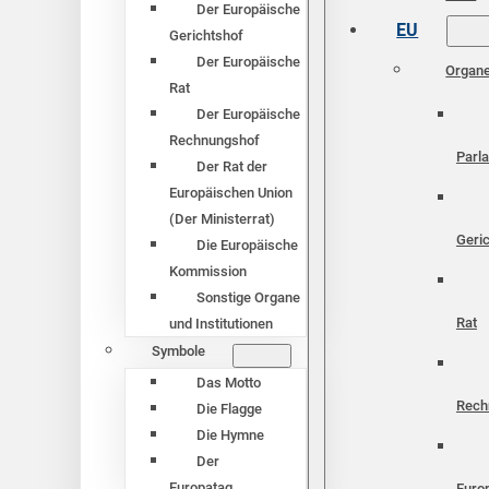
Der Europäische
EU
Gerichtshof
Der Europäische
Organ
Rat
Der Europäische
Rechnungshof
Parl
Der Rat der
Europäischen Union
(Der Ministerrat)
Geri
Die Europäische
Kommission
Sonstige Organe
Rat
und Institutionen
Symbole
Das Motto
Rech
Die Flagge
Die Hymne
Der
Europatag
Euro