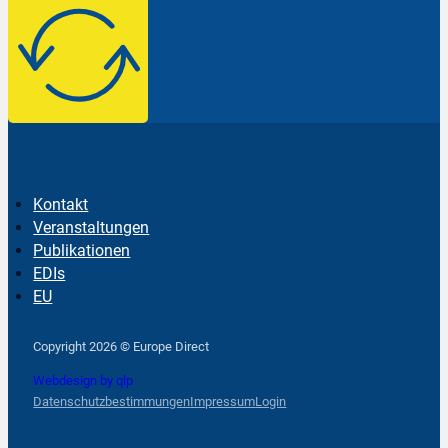
Kontakt
Veranstaltungen
Publikationen
EDIs
EU
Follow us on Facebook
Follow us on Instagram
Follow us on YouTube
Copyright 2026 © Europe Direct
Webdesign by qlp
Datenschutzbestimmungen
Impressum
Login