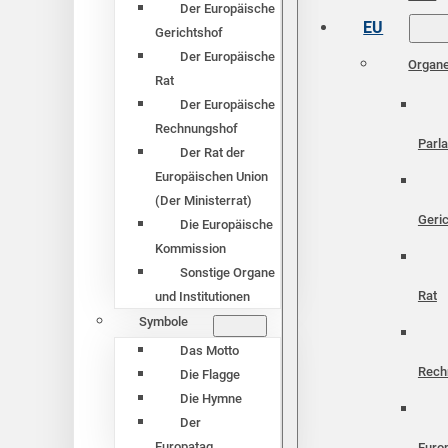
Der Europäische
EU
Gerichtshof
Der Europäische
Organ
Rat
Der Europäische
Rechnungshof
Parl
Der Rat der
Europäischen Union
(Der Ministerrat)
Geri
Die Europäische
Kommission
Sonstige Organe
Rat
und Institutionen
Symbole
Das Motto
Rech
Die Flagge
Die Hymne
Der
Europatag
Euro