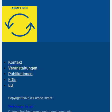
ANMELDEN
Kontakt
Veranstaltungen
Publikationen
EDIs
EU
Follow us on Facebook
Follow us on Instagram
Follow us on YouTube
Copyright 2026 © Europe Direct
Webdesign by qlp
Datenschutzbestimmungen
Impressum
Login