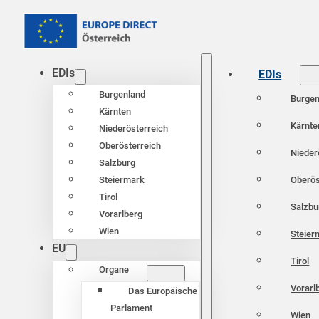
EDIs
EDIs
Burgenland
Burgen
Kärnten
Kärnte
Niederösterreich
Oberösterreich
Nieder
Salzburg
Oberös
Steiermark
Tirol
Salzbu
Vorarlberg
Wien
Steier
EU
Tirol
Organe
Vorarl
Das Europäische
Parlament
Wien