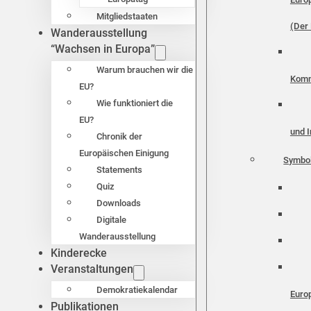
Mitgliedstaaten
(Der 
Wanderausstellung
“Wachsen in Europa”
Warum brauchen wir die
Komm
EU?
Wie funktioniert die
EU?
und I
Chronik der
Europäischen Einigung
Symbo
Statements
Quiz
Downloads
Digitale
Wanderausstellung
Kinderecke
Veranstaltungen
Demokratiekalendar
Euro
Publikationen