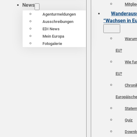
Mitgli
News
Wanderauss
Agenturmeldungen
“Wachsen in E
Ausschreibungen
EDI News
Mein Europa
Warum 
Fotogalerie
EU?
Wie fun
EU?
Chroni
Europäische
Statem
Quiz
Downl