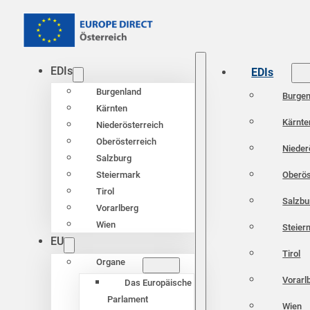
EDIs
EDIs
Burgenland
Burgen
Kärnten
Kärnte
Niederösterreich
Oberösterreich
Nieder
Salzburg
Oberös
Steiermark
Tirol
Salzbu
Vorarlberg
Wien
Steier
EU
Tirol
Organe
Vorarl
Das Europäische
Parlament
Wien