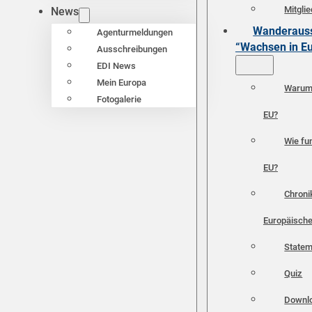
Mitgli
News
Wanderauss
Agenturmeldungen
“Wachsen in E
Ausschreibungen
EDI News
Mein Europa
Warum 
Fotogalerie
EU?
Wie fun
EU?
Chroni
Europäische
Statem
Quiz
Downl