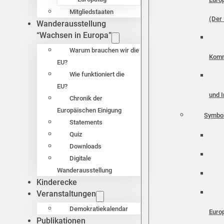
Mitgliedstaaten
(Der 
Wanderausstellung
“Wachsen in Europa”
Warum brauchen wir die
Komm
EU?
Wie funktioniert die
EU?
und I
Chronik der
Europäischen Einigung
Symbo
Statements
Quiz
Downloads
Digitale
Wanderausstellung
Kinderecke
Veranstaltungen
Demokratiekalendar
Euro
Publikationen