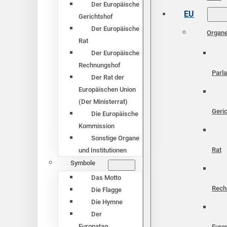
Der Europäische
EU
Gerichtshof
Der Europäische
Organ
Rat
Der Europäische
Rechnungshof
Parl
Der Rat der
Europäischen Union
(Der Ministerrat)
Geri
Die Europäische
Kommission
Sonstige Organe
Rat
und Institutionen
Symbole
Das Motto
Rech
Die Flagge
Die Hymne
Der
Europatag
Euro