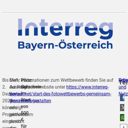
Bis
Die
Mehr Informationen zum Wettbewerb finden Sie auf
Platz:
Teil
Urhe
Tei
Gutschein
2.
Auswahl
der Programmwebsite unter
https://www.interreg-
und
im
Dezember
der
bayaut.net/start-des-fotowettbewerbs-gemeinsam-
Nutz
Wert
2024
Gewinnerfotos
grenzenlos-gestalten
von
teilen
können
erfolgt
500
Projektfotos
gemeinsam
teilen
€
eingereicht
durch
für
teilen