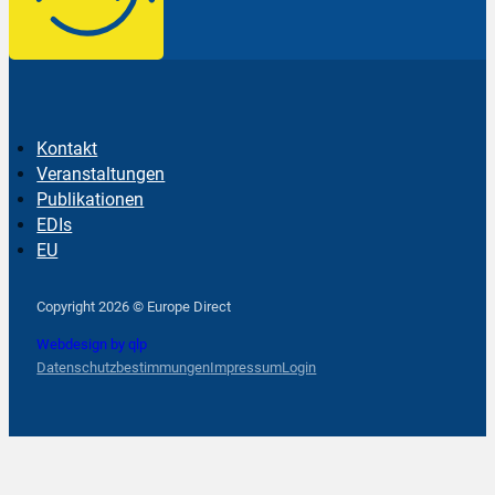
Kontakt
Veranstaltungen
Publikationen
EDIs
EU
Follow us on Facebook
Follow us on Instagram
Follow us on YouTube
Copyright 2026 © Europe Direct
Webdesign by qlp
Datenschutzbestimmungen
Impressum
Login