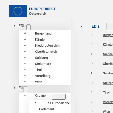
EDIs
EDIs
Burgenland
Burgen
Kärnten
Kärnte
Niederösterreich
Oberösterreich
Nieder
Salzburg
Oberös
Steiermark
Tirol
Salzbu
Vorarlberg
Wien
Steier
EU
Tirol
Organe
Vorarl
Das Europäische
Parlament
Wien