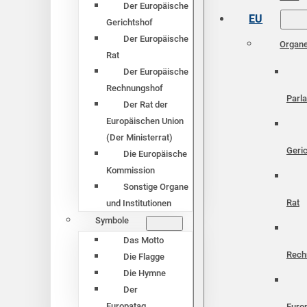
Der Europäische
EU
Gerichtshof
Der Europäische
Organ
Rat
Der Europäische
Rechnungshof
Parl
Der Rat der
Europäischen Union
(Der Ministerrat)
Geri
Die Europäische
Kommission
Sonstige Organe
Rat
und Institutionen
Symbole
Das Motto
Rech
Die Flagge
Die Hymne
Der
Europatag
Euro