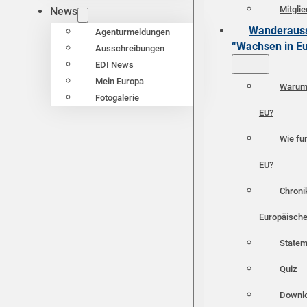
Mitgli
News
Wanderauss
Agenturmeldungen
“Wachsen in E
Ausschreibungen
EDI News
Mein Europa
Warum 
Fotogalerie
EU?
Wie fun
EU?
Chroni
Europäische
Statem
Quiz
Downl