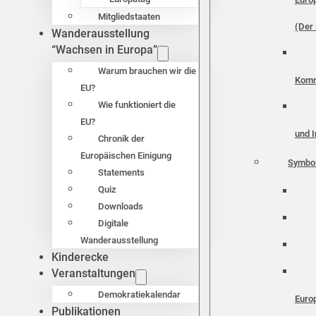
Mitgliedstaaten
(Der 
Wanderausstellung
“Wachsen in Europa”
Warum brauchen wir die
Komm
EU?
Wie funktioniert die
EU?
und I
Chronik der
Europäischen Einigung
Symbo
Statements
Quiz
Downloads
Digitale
Wanderausstellung
Kinderecke
Veranstaltungen
Demokratiekalendar
Euro
Publikationen