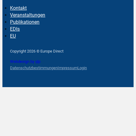
Kontakt
Veranstaltungen
Publikationen
EDIs
EU
Follow us on Facebook
Follow us on Instagram
Follow us on YouTube
Copyright 2026 © Europe Direct
Webdesign by qlp
Datenschutzbestimmungen
Impressum
Login