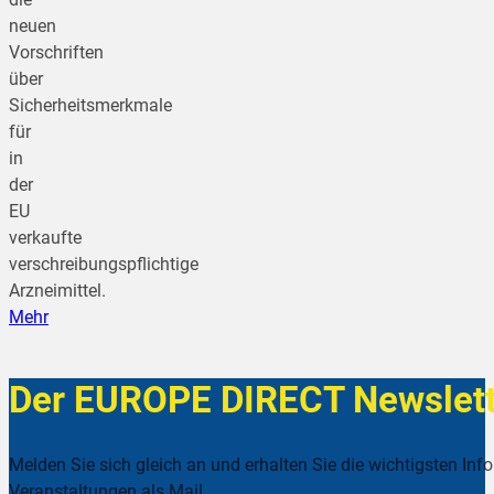
neuen
Vorschriften
über
Sicherheitsmerkmale
für
in
der
EU
verkaufte
verschreibungspflichtige
Arzneimittel.
Mehr
Der EUROPE DIRECT Newslett
Melden Sie sich gleich an und erhalten Sie die wichtigsten Inf
Veranstaltungen als Mail