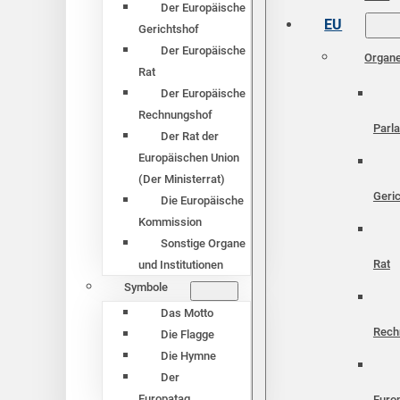
Der Europäische
EU
Gerichtshof
Der Europäische
Organ
Rat
Der Europäische
Rechnungshof
Parl
Der Rat der
Europäischen Union
(Der Ministerrat)
Geri
Die Europäische
Kommission
Sonstige Organe
Rat
und Institutionen
Symbole
Das Motto
Rech
Die Flagge
Die Hymne
Der
Europatag
Euro