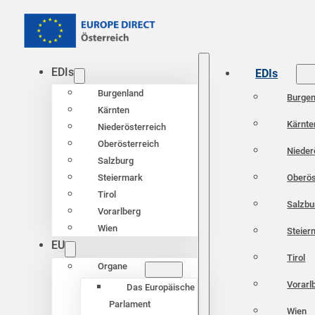
EDIs
EDIs
Burgenland
Burgen
Kärnten
Kärnte
Niederösterreich
Oberösterreich
Nieder
Salzburg
Oberös
Steiermark
Tirol
Salzbu
Vorarlberg
Wien
Steier
EU
Tirol
Organe
Vorarl
Das Europäische
Parlament
Wien