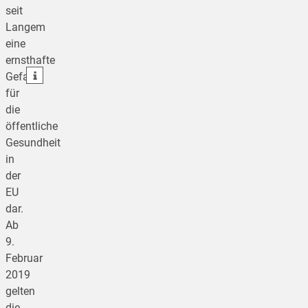
seit
teilen
Langem
eine
teilen
ernsthafte
teilen
Gefahr
für
die
öffentliche
Gesundheit
in
der
EU
dar.
Ab
9.
Februar
2019
gelten
die