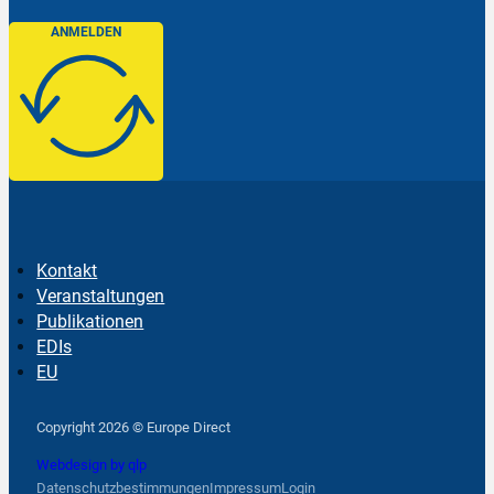
ANMELDEN
Kontakt
Veranstaltungen
Publikationen
EDIs
EU
Follow us on Facebook
Follow us on Instagram
Follow us on YouTube
Copyright 2026 © Europe Direct
Webdesign by qlp
Datenschutzbestimmungen
Impressum
Login