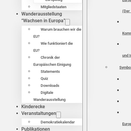
Mitgliedstaaten
(Der 
Wanderausstellung
“Wachsen in Europa”
Warum brauchen wir die
Komm
EU?
Wie funktioniert die
EU?
und I
Chronik der
Europäischen Einigung
Symbo
Statements
Quiz
Downloads
Digitale
Wanderausstellung
Kinderecke
Veranstaltungen
Demokratiekalendar
Euro
Publikationen