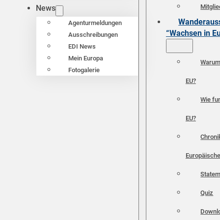
Mitgli
News
Wanderauss
Agenturmeldungen
“Wachsen in E
Ausschreibungen
EDI News
Mein Europa
Warum 
Fotogalerie
EU?
Wie fun
EU?
Chroni
Europäische
Statem
Quiz
Downl