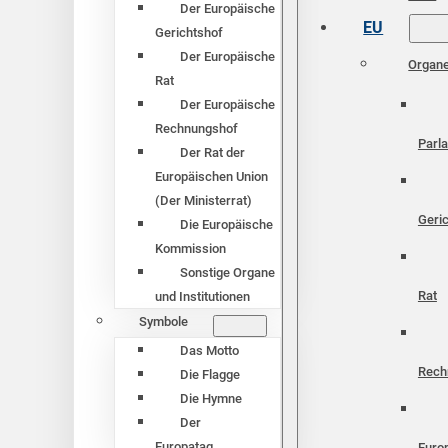
Der Europäische
EU
Gerichtshof
Der Europäische
Organ
Rat
Der Europäische
Rechnungshof
Parl
Der Rat der
Europäischen Union
(Der Ministerrat)
Geri
Die Europäische
Kommission
Sonstige Organe
Rat
und Institutionen
Symbole
Das Motto
Rech
Die Flagge
Die Hymne
Der
Europatag
Euro