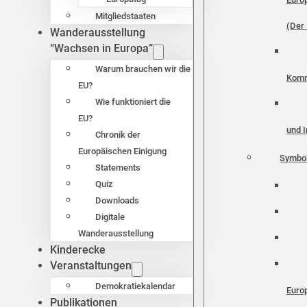
Mitgliedstaaten
(Der 
Wanderausstellung
“Wachsen in Europa”
Warum brauchen wir die
Komm
EU?
Wie funktioniert die
EU?
und I
Chronik der
Europäischen Einigung
Symbo
Statements
Quiz
Downloads
Digitale
Wanderausstellung
Kinderecke
Veranstaltungen
Demokratiekalendar
Euro
Publikationen