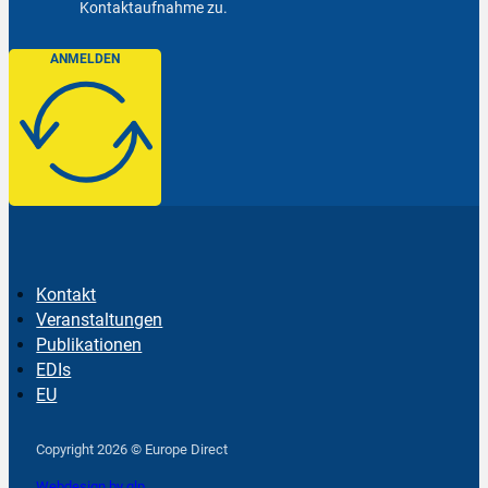
Kontaktaufnahme zu.
ANMELDEN
Kontakt
Veranstaltungen
Publikationen
EDIs
EU
Follow us on Facebook
Follow us on Instagram
Follow us on YouTube
Copyright 2026 © Europe Direct
Webdesign by qlp