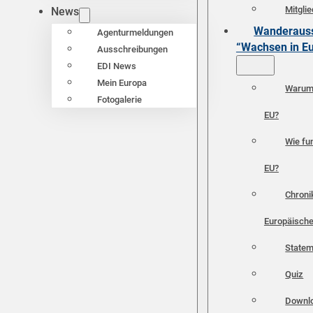
Mitgli
News
Wanderauss
Agenturmeldungen
“Wachsen in E
Ausschreibungen
EDI News
Mein Europa
Warum 
Fotogalerie
EU?
Wie fun
EU?
Chroni
Europäische
Statem
Quiz
Downl