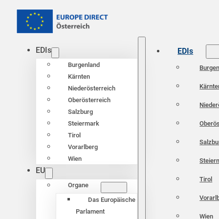
EDIs
EDIs
Burgenland
Burgen
Kärnten
Kärnte
Niederösterreich
Oberösterreich
Nieder
Salzburg
Oberös
Steiermark
Tirol
Salzbu
Vorarlberg
Wien
Steier
EU
Tirol
Organe
Vorarl
Das Europäische
Parlament
Wien