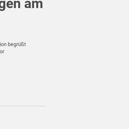
ngen am
ion begrüßt
or