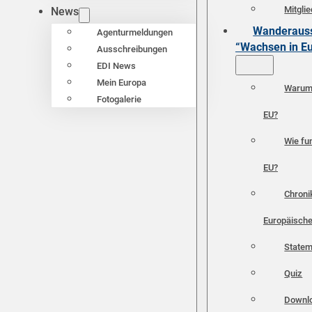
Mitgli
News
Wanderauss
Agenturmeldungen
“Wachsen in E
Ausschreibungen
EDI News
Mein Europa
Warum 
Fotogalerie
EU?
Wie fun
EU?
Chroni
Europäische
Statem
Quiz
Downl