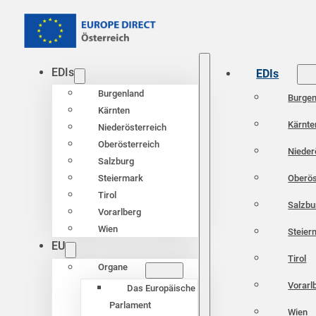
EDIs
EDIs
Burgenland
Burgen
Kärnten
Kärnte
Niederösterreich
Oberösterreich
Nieder
Salzburg
Oberös
Steiermark
Tirol
Salzbu
Vorarlberg
Wien
Steier
EU
Tirol
Organe
Vorarl
Das Europäische
Parlament
Wien