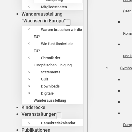
Mitgliedstaaten
(Der 
Wanderausstellung
“Wachsen in Europa”
Warum brauchen wir die
Komm
EU?
Wie funktioniert die
EU?
und I
Chronik der
Europäischen Einigung
Symbo
Statements
Quiz
Downloads
Digitale
Wanderausstellung
Kinderecke
Veranstaltungen
Demokratiekalendar
Euro
Publikationen