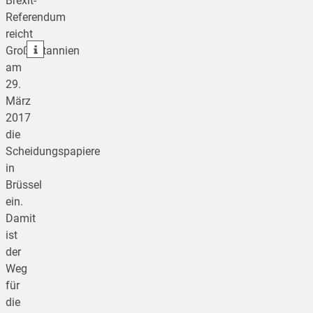
Brexit-
Referendum
teilen
reicht
teilen
Großbritannien
am
29.
März
2017
die
Scheidungspapiere
in
Brüssel
ein.
Damit
ist
der
Weg
für
die