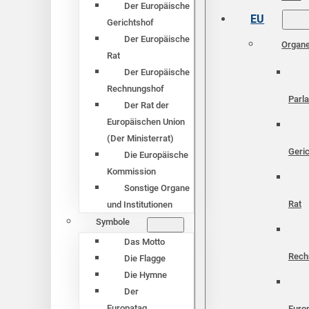
Der Europäische
EU
Gerichtshof
Der Europäische
Organ
Rat
Der Europäische
Rechnungshof
Parl
Der Rat der
Europäischen Union
(Der Ministerrat)
Geri
Die Europäische
Kommission
Sonstige Organe
Rat
und Institutionen
Symbole
Das Motto
Rech
Die Flagge
Die Hymne
Der
Europatag
Euro