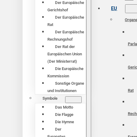
Der Europäische
EU
Gerichtshof
Der Europäische
Organ
Rat
Der Europäische
Rechnungshof
Parl
Der Rat der
Europäischen Union
(Der Ministerrat)
Geri
Die Europäische
Kommission
Sonstige Organe
Rat
und Institutionen
Symbole
Das Motto
Rech
Die Flagge
Die Hymne
Der
Europatag
Euro