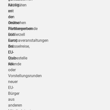
Aktivitäten
häufig
mit
an
der
den
deutschen
Online-
Partnergemeinde
Wettbewerben
Bühlerzell
und
samt
Europaveranstaltungen
Brüsselreise,
der
EU-
EU-
Quiz-
Stabsstelle
Abende
teil.
oder
Vorstellungsrunden
neuer
EU-
Bürger
aus
anderen