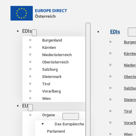
EDIs
EDIs
Burgenland
Burgen
Kärnten
Kärnte
Niederösterreich
Oberösterreich
Nieder
Salzburg
Oberös
Steiermark
Tirol
Salzbu
Vorarlberg
Wien
Steier
EU
Tirol
Organe
Vorarl
Das Europäische
Parlament
Wien