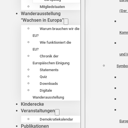
Mitgliedstaaten
(Der 
Wanderausstellung
“Wachsen in Europa”
Warum brauchen wir die
Komm
EU?
Wie funktioniert die
EU?
und I
Chronik der
Europäischen Einigung
Symbo
Statements
Quiz
Downloads
Digitale
Wanderausstellung
Kinderecke
Veranstaltungen
Demokratiekalendar
Euro
Publikationen