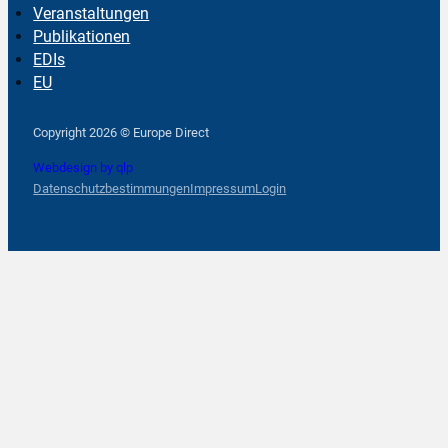
Veranstaltungen
Publikationen
EDIs
EU
Follow us on Facebook
Follow us on Instagram
Follow us on YouTube
Copyright 2026 © Europe Direct
Webdesign by qlp
Datenschutzbestimmungen
Impressum
Login