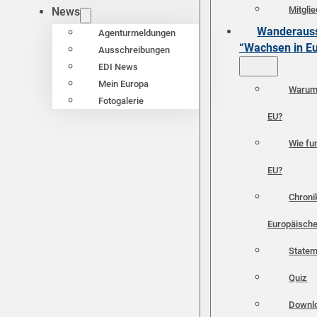
Mitgli
News
Wanderauss
Agenturmeldungen
“Wachsen in E
Ausschreibungen
EDI News
Mein Europa
Warum 
Fotogalerie
EU?
Wie fun
EU?
Chroni
Europäische
Statem
Quiz
Downl