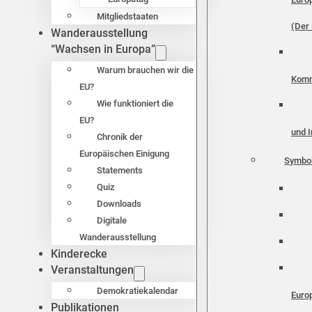
Mitgliedstaaten
(Der 
Wanderausstellung
“Wachsen in Europa”
Warum brauchen wir die
Komm
EU?
Wie funktioniert die
EU?
und I
Chronik der
Europäischen Einigung
Symbo
Statements
Quiz
Downloads
Digitale
Wanderausstellung
Kinderecke
Veranstaltungen
Demokratiekalendar
Euro
Publikationen