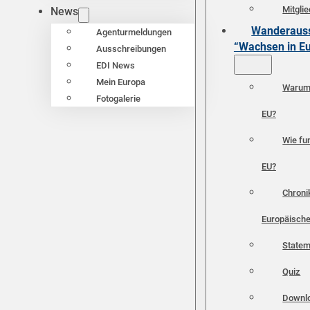
Mitgli
News
Wanderauss
Agenturmeldungen
“Wachsen in E
Ausschreibungen
EDI News
Mein Europa
Warum 
Fotogalerie
EU?
Wie fun
EU?
Chroni
Europäische
Statem
Quiz
Downl