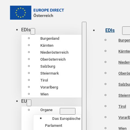
EDIs
EDIs
Burgenland
Burgen
Kärnten
Kärnte
Niederösterreich
Oberösterreich
Nieder
Salzburg
Oberös
Steiermark
Tirol
Salzbu
Vorarlberg
Wien
Steier
EU
Tirol
Organe
Vorarl
Das Europäische
Parlament
Wien