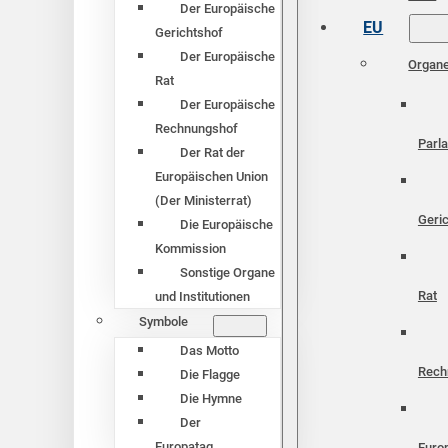
Der Europäische
EU
Gerichtshof
Der Europäische
Organ
Rat
Der Europäische
Rechnungshof
Parl
Der Rat der
Europäischen Union
(Der Ministerrat)
Geri
Die Europäische
Kommission
Sonstige Organe
Rat
und Institutionen
Symbole
Das Motto
Rech
Die Flagge
Die Hymne
Der
Europatag
Euro