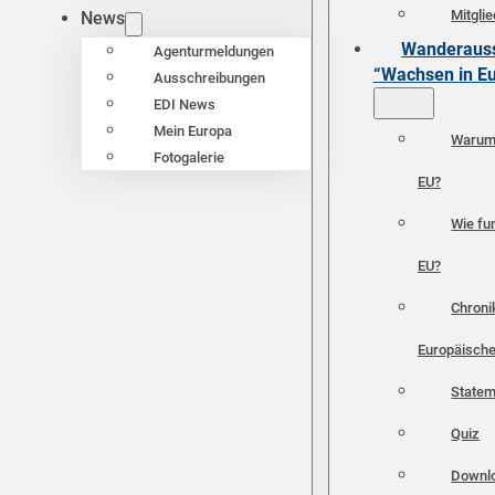
Mitgli
News
Wanderauss
Agenturmeldungen
“Wachsen in E
Ausschreibungen
EDI News
Mein Europa
Warum 
Fotogalerie
EU?
Wie fun
EU?
Chroni
Europäische
Statem
Quiz
Downl