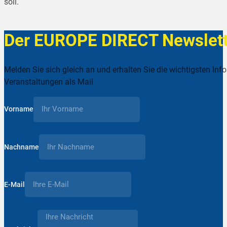
soll.
Der EUROPE DIRECT Newslett
Melden Sie sich gleich an und erhalten Sie die wichtigsten Inf
Veranstaltungen als Mail
Vorname
Nachname
E-Mail