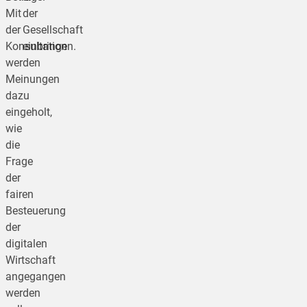
Mit
der
der
Gesellschaft
Konsultation
einbringen.
werden
Meinungen
dazu
eingeholt,
wie
die
Frage
der
fairen
Besteuerung
der
digitalen
Wirtschaft
angegangen
werden