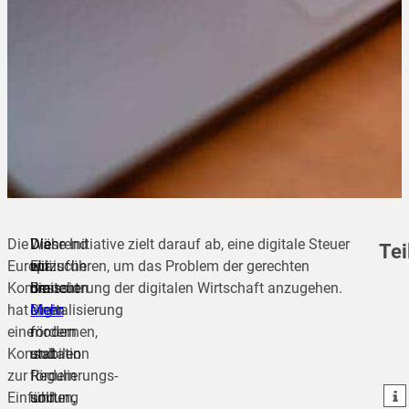
Die
Die
Während
Diese Initiative zielt darauf ab, eine digitale Steuer
Tei
Europäische
EU
wir
einzuführen, um das Problem der gerechten
Kommission
braucht
die
Besteuerung der digitalen Wirtschaft anzugehen.
hat
einen
Digitalisierung
Mehr
teilen
eine
modernen,
fördern
Konsultation
stabilen
und
teilen
zur
Regulierungs-
fördern
teilen
Einführung
und
sollten,