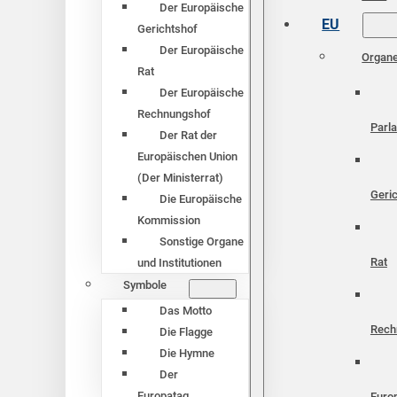
Der Europäische
EU
Gerichtshof
Der Europäische
Organ
Rat
Der Europäische
Rechnungshof
Parl
Der Rat der
Europäischen Union
(Der Ministerrat)
Geri
Die Europäische
Kommission
Sonstige Organe
Rat
und Institutionen
Symbole
Das Motto
Rech
Die Flagge
Die Hymne
Der
Europatag
Euro