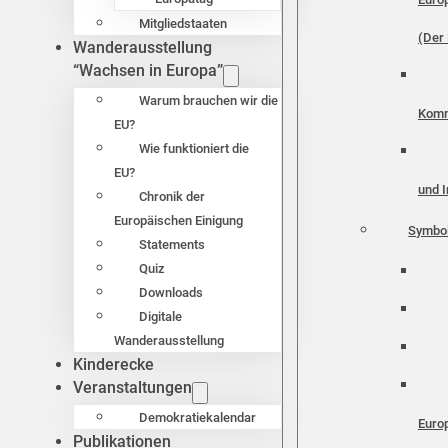
Mitgliedstaaten
(Der 
Wanderausstellung
“Wachsen in Europa”
Warum brauchen wir die
Komm
EU?
Wie funktioniert die
EU?
und I
Chronik der
Europäischen Einigung
Symbo
Statements
Quiz
Downloads
Digitale
Wanderausstellung
Kinderecke
Veranstaltungen
Demokratiekalendar
Euro
Publikationen