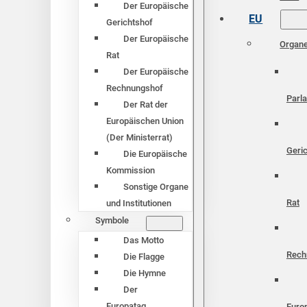
Der Europäische
EU
Gerichtshof
Der Europäische
Organ
Rat
Der Europäische
Rechnungshof
Parl
Der Rat der
Europäischen Union
(Der Ministerrat)
Geri
Die Europäische
Kommission
Sonstige Organe
Rat
und Institutionen
Symbole
Das Motto
Rech
Die Flagge
Die Hymne
Der
Europatag
Euro