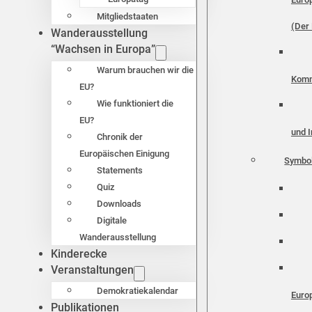
Mitgliedstaaten
(Der 
Wanderausstellung
“Wachsen in Europa”
Warum brauchen wir die
Komm
EU?
Wie funktioniert die
EU?
und I
Chronik der
Europäischen Einigung
Symbo
Statements
Quiz
Downloads
Digitale
Wanderausstellung
Kinderecke
Veranstaltungen
Demokratiekalendar
Euro
Publikationen