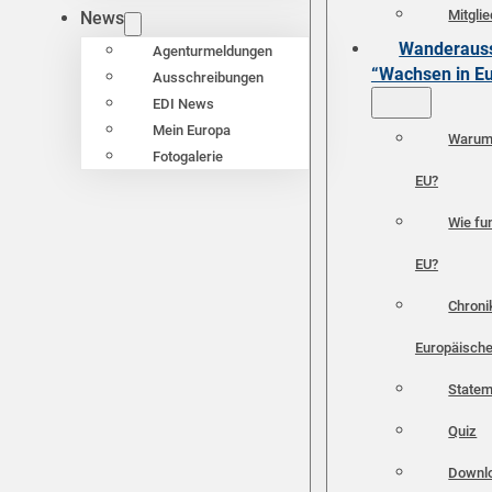
Mitgli
News
Wanderauss
Agenturmeldungen
“Wachsen in E
Ausschreibungen
EDI News
Mein Europa
Warum 
Fotogalerie
EU?
Wie fun
EU?
Chroni
Europäische
Statem
Quiz
Downl