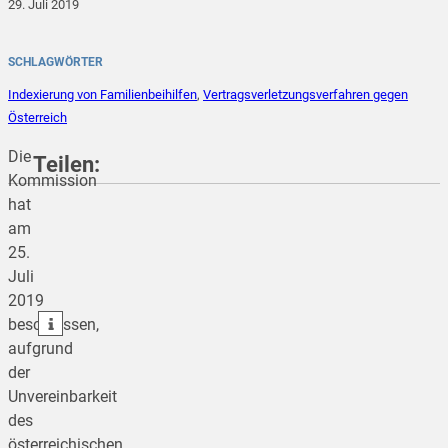
29. Juli 2019
SCHLAGWÖRTER
Indexierung von Familienbeihilfen
,
Vertragsverletzungsverfahren gegen
Österreich
Die
Teilen:
Kommission
hat
am
teilen
25.
Juli
teilen
2019
teilen
beschlossen,
aufgrund
der
Unvereinbarkeit
des
österreichischen