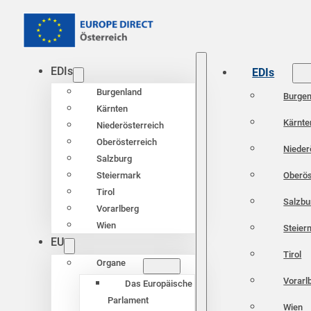
EDIs
EDIs
Burgenland
Burgen
Kärnten
Kärnte
Niederösterreich
Oberösterreich
Nieder
Salzburg
Oberös
Steiermark
Tirol
Salzbu
Vorarlberg
Wien
Steier
EU
Tirol
Organe
Vorarl
Das Europäische
Parlament
Wien