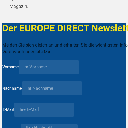
Magazin.
Der EUROPE DIRECT Newslett
Melden Sie sich gleich an und erhalten Sie die wichtigsten Inf
Veranstaltungen als Mail
Vorname
Nachname
E-Mail