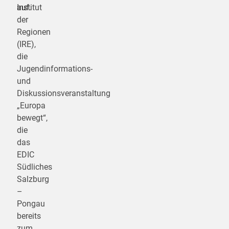
auf.
Institut
der
Regionen
(IRE),
die
Jugendinformations-
und
Diskussionsveranstaltung
„Europa
bewegt“,
die
das
EDIC
Südliches
Salzburg
–
Pongau
bereits
zum