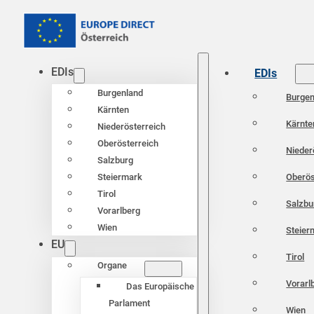
EDIs
EDIs
Burgenland
Burgen
Kärnten
Kärnte
Niederösterreich
Oberösterreich
Nieder
Salzburg
Oberös
Steiermark
Tirol
Salzbu
Vorarlberg
Wien
Steier
EU
Tirol
Organe
Vorarl
Das Europäische
Parlament
Wien