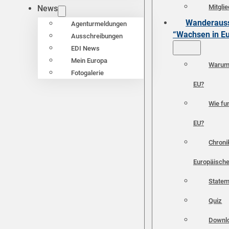
Mitgli
News
Wanderauss
Agenturmeldungen
“Wachsen in E
Ausschreibungen
EDI News
Mein Europa
Warum 
Fotogalerie
EU?
Wie fun
EU?
Chroni
Europäische
Statem
Quiz
Downl