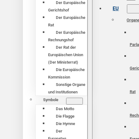
Der Europäische
EU
Gerichtshof
Der Europäische
Organ
Rat
Der Europäische
Rechnungshof
Parl
Der Rat der
Europäischen Union
(Der Ministerrat)
Geri
Die Europäische
Kommission
Sonstige Organe
Rat
und Institutionen
Symbole
Das Motto
Rech
Die Flagge
Die Hymne
Der
Europatag
Euro