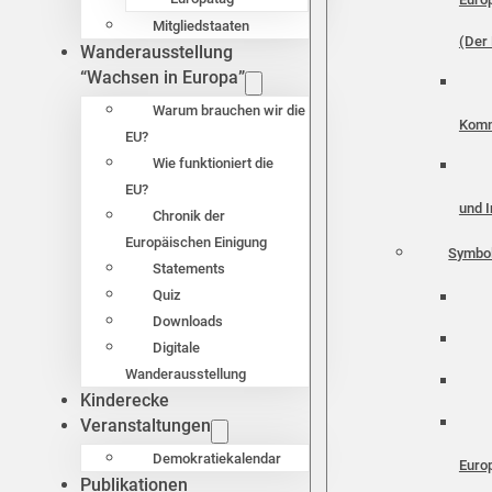
Mitgliedstaaten
(Der 
Wanderausstellung
“Wachsen in Europa”
Warum brauchen wir die
Komm
EU?
Wie funktioniert die
EU?
und I
Chronik der
Europäischen Einigung
Symbo
Statements
Quiz
Downloads
Digitale
Wanderausstellung
Kinderecke
Veranstaltungen
Demokratiekalendar
Euro
Publikationen