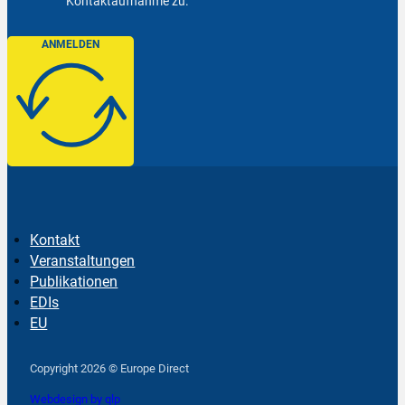
Kontaktaufnahme zu.
ANMELDEN
Kontakt
Veranstaltungen
Publikationen
EDIs
EU
Follow us on Facebook
Follow us on Instagram
Follow us on YouTube
Copyright 2026 © Europe Direct
Webdesign by qlp