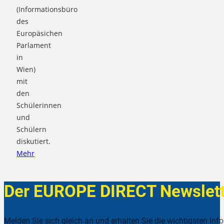
(Informationsbüro
des
Europäsichen
Parlament
in
Wien)
mit
den
Schülerinnen
und
Schülern
diskutiert.
Mehr
Der EUROPE DIRECT Newslett
Melden Sie sich gleich an und erhalten Sie die wichtigsten Inf