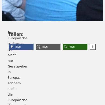
Das
Teilen:
Europäische
Parlament
teilen
teilen
teilen
ist
nicht
nur
Gesetzgeber
in
Europa,
sondern
auch
die
Europäische