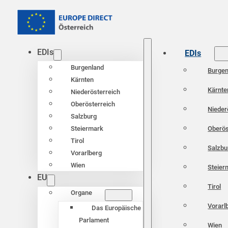
EDIs
EDIs
Burgenland
Burgen
Kärnten
Kärnte
Niederösterreich
Oberösterreich
Nieder
Salzburg
Oberös
Steiermark
Tirol
Salzbu
Vorarlberg
Wien
Steier
EU
Tirol
Organe
Vorarl
Das Europäische
Parlament
Wien