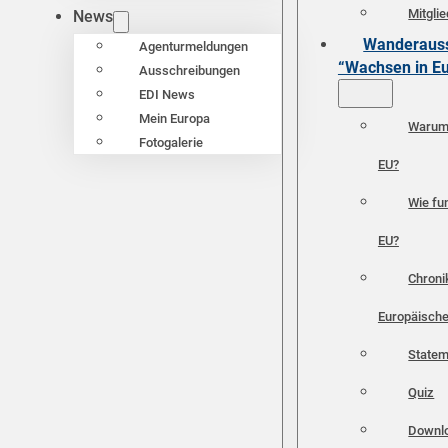
Mitgli
News
Wanderauss
Agenturmeldungen
“Wachsen in E
Ausschreibungen
EDI News
Mein Europa
Warum 
Fotogalerie
EU?
Wie fun
EU?
Chroni
Europäische
Statem
Quiz
Downl