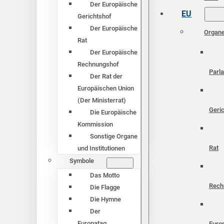
Der Europäische
EU
Gerichtshof
Der Europäische
Organ
Rat
Der Europäische
Rechnungshof
Parl
Der Rat der
Europäischen Union
(Der Ministerrat)
Geri
Die Europäische
Kommission
Sonstige Organe
Rat
und Institutionen
Symbole
Das Motto
Rech
Die Flagge
Die Hymne
Der
Europatag
Euro