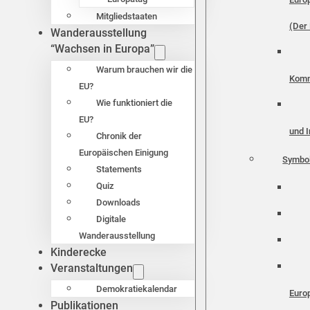
Mitgliedstaaten
(Der 
Wanderausstellung
“Wachsen in Europa”
Warum brauchen wir die
Komm
EU?
Wie funktioniert die
EU?
und I
Chronik der
Europäischen Einigung
Symbo
Statements
Quiz
Downloads
Digitale
Wanderausstellung
Kinderecke
Veranstaltungen
Demokratiekalendar
Euro
Publikationen