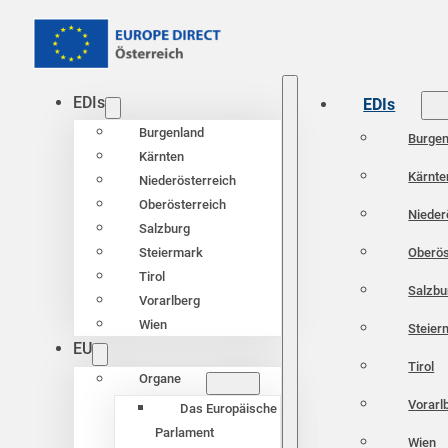
EDIs
EDIs
Burgenland
Burgen
Kärnten
Kärnte
Niederösterreich
Oberösterreich
Nieder
Salzburg
Oberös
Steiermark
Tirol
Salzbu
Vorarlberg
Wien
Steier
EU
Tirol
Organe
Vorarl
Das Europäische
Parlament
Wien