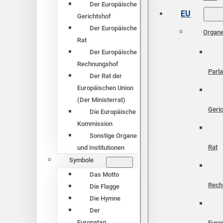
Der Europäische
EU
Gerichtshof
Der Europäische
Organ
Rat
Der Europäische
Rechnungshof
Parl
Der Rat der
Europäischen Union
(Der Ministerrat)
Geri
Die Europäische
Kommission
Sonstige Organe
Rat
und Institutionen
Symbole
Das Motto
Rech
Die Flagge
Die Hymne
Der
Europatag
Euro