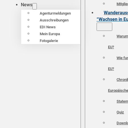
Mitgli
News
Wanderauss
Agenturmeldungen
“Wachsen in E
Ausschreibungen
EDI News
Mein Europa
Warum 
Fotogalerie
EU?
Wie fun
EU?
Chroni
Europäische
Statem
Quiz
Downl