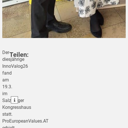
Der
Teilen:
diesjährige
InnoValog26
fand
teilen
am
19.3.
teilen
im
teilen
Salzburger
Kongresshaus
statt.
ProEuropeanValues.AT
erhielt