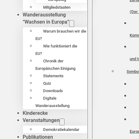
Mitgliedstaaten
(Der 
Wanderausstellung
“Wachsen in Europa”
Warum brauchen wir die
Komm
EU?
Wie funktioniert die
EU?
und I
Chronik der
Europäischen Einigung
Symbo
Statements
Quiz
Downloads
Digitale
Wanderausstellung
Kinderecke
Veranstaltungen
Demokratiekalendar
Euro
Publikationen