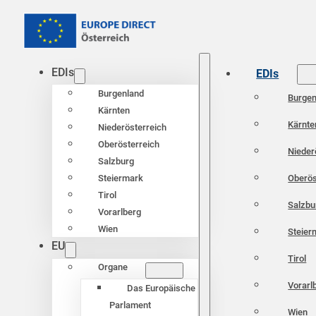
EDIs
EDIs
Burgenland
Burgen
Kärnten
Kärnte
Niederösterreich
Oberösterreich
Nieder
Salzburg
Oberös
Steiermark
Tirol
Salzbu
Vorarlberg
Wien
Steier
EU
Tirol
Organe
Vorarl
Das Europäische
Parlament
Wien