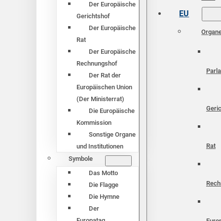
Der Europäische
EU
Gerichtshof
Der Europäische
Organ
Rat
Der Europäische
Rechnungshof
Parl
Der Rat der
Europäischen Union
(Der Ministerrat)
Geri
Die Europäische
Kommission
Sonstige Organe
Rat
und Institutionen
Symbole
Das Motto
Rech
Die Flagge
Die Hymne
Der
Europatag
Euro