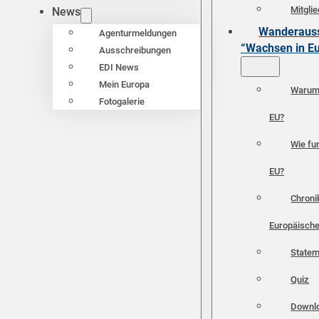
Mitgli
News
Wanderauss
Agenturmeldungen
“Wachsen in E
Ausschreibungen
EDI News
Mein Europa
Warum 
Fotogalerie
EU?
Wie fun
EU?
Chroni
Europäische
Statem
Quiz
Downl