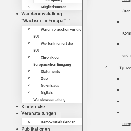
Mitgliedstaaten
(Der 
Wanderausstellung
“Wachsen in Europa”
Warum brauchen wir die
Komm
EU?
Wie funktioniert die
EU?
und I
Chronik der
Europäischen Einigung
Symbo
Statements
Quiz
Downloads
Digitale
Wanderausstellung
Kinderecke
Veranstaltungen
Demokratiekalendar
Euro
Publikationen