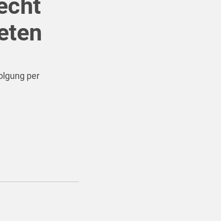
echt
ieten
folgung per