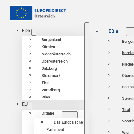
EDIs
EDIs
Burgenland
Burgen
Kärnten
Kärnte
Niederösterreich
Oberösterreich
Nieder
Salzburg
Oberös
Steiermark
Tirol
Salzbu
Vorarlberg
Wien
Steier
EU
Tirol
Organe
Vorarl
Das Europäische
Parlament
Wien