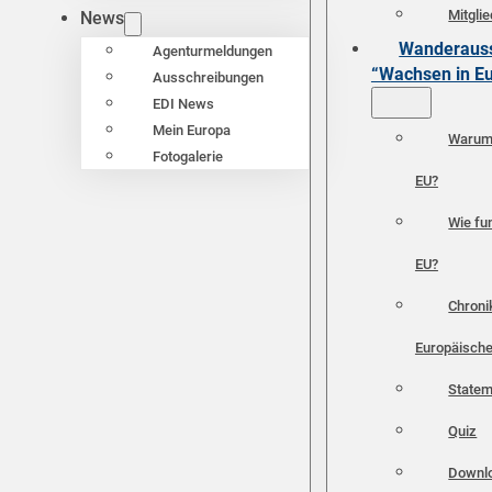
Mitgli
News
Wanderauss
Agenturmeldungen
“Wachsen in E
Ausschreibungen
EDI News
Mein Europa
Warum 
Fotogalerie
EU?
Wie fun
EU?
Chroni
Europäische
Statem
Quiz
Downl