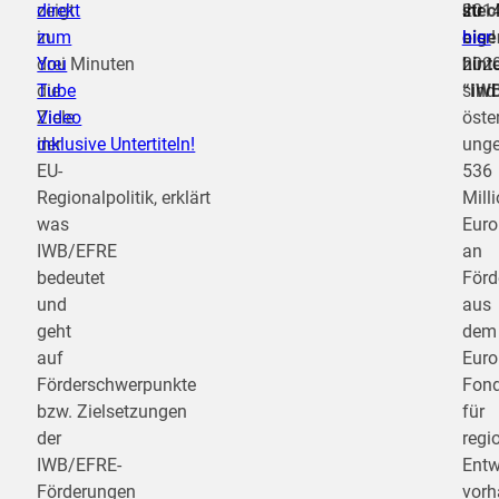
zeigt
direkt
stec
201
ihr
in
zum
eige
bis
hier
!
drei Minuten
You
hint
202
die
Tube
“IW
sind
Ziele
Video
öste
der
inklusive Untertiteln!
unge
EU-
536
Regionalpolitik, erklärt
Mill
was
Euro
IWB/EFRE
an
bedeutet
Förd
und
aus
geht
dem
auf
Euro
Förderschwerpunkte
Fon
bzw. Zielsetzungen
für
der
regi
IWB/EFRE-
Entw
Förderungen
vorh