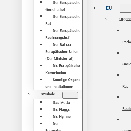
Der Europäische
EU
Gerichtshof
Der Europäische
Organ
Rat
Der Europäische
Rechnungshof
Parl
Der Rat der
Europäischen Union
(Der Ministerrat)
Geri
Die Europäische
Kommission
Sonstige Organe
Rat
und Institutionen
Symbole
Das Motto
Rech
Die Flagge
Die Hymne
Der
Europatag
Euro