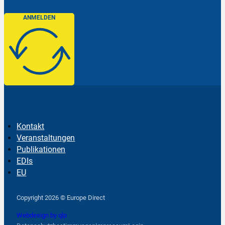
ANMELDEN
Kontakt
Veranstaltungen
Publikationen
EDIs
EU
Follow us on Facebook
Follow us on Instagram
Follow us on YouTube
Copyright 2026 © Europe Direct
Webdesign by qlp