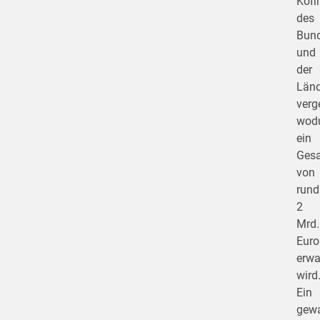
Kofi
des
Bun
und
der
Länd
verg
wod
ein
Ges
von
rund
2
Mrd.
Euro
erwa
wird
Ein
gewa