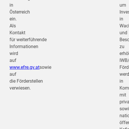
in
um
Österreich
Inve
ein.
in
Als
Wac
Kontakt
und
für weiterführende
Besc
Informationen
zu
wird
erhö
auf
IWB
www.efre.gv.at
sowie
Förd
auf
wer
die Förderstellen
in
verwiesen.
Komb
mit
priv
sowi
nati
öffe