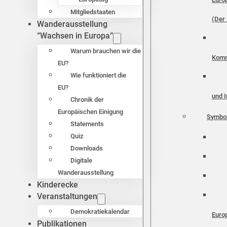
Mitgliedstaaten
(Der 
Wanderausstellung
“Wachsen in Europa”
Warum brauchen wir die
Komm
EU?
Wie funktioniert die
EU?
und I
Chronik der
Europäischen Einigung
Symbo
Statements
Quiz
Downloads
Digitale
Wanderausstellung
Kinderecke
Veranstaltungen
Demokratiekalendar
Euro
Publikationen