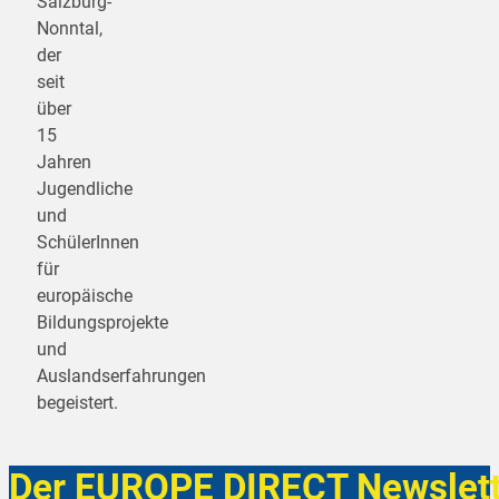
Salzburg-
Nonntal,
der
seit
über
15
Jahren
Jugendliche
und
SchülerInnen
für
europäische
Bildungsprojekte
und
Auslandserfahrungen
begeistert.
Der EUROPE DIRECT Newslett