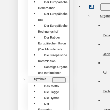
Der Europäische
EU
Gerichtshof
Der Europäische
Organ
Rat
Der Europäische
Rechnungshof
Parl
Der Rat der
Europäischen Union
(Der Ministerrat)
Geri
Die Europäische
Kommission
Sonstige Organe
Rat
und Institutionen
Symbole
Das Motto
Rech
Die Flagge
Die Hymne
Der
Europatag
Euro