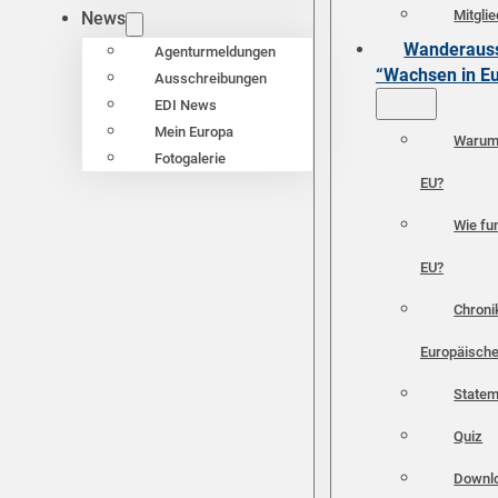
Mitgli
News
Wanderauss
Agenturmeldungen
“Wachsen in E
Ausschreibungen
EDI News
Mein Europa
Warum 
Fotogalerie
EU?
Wie fun
EU?
Chroni
Europäische
Statem
Quiz
Downl