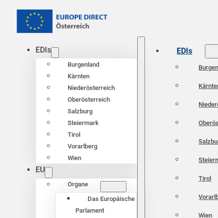
EDIs
EDIs
Burgenland
Burgen
Kärnten
Kärnte
Niederösterreich
Oberösterreich
Nieder
Salzburg
Oberös
Steiermark
Tirol
Salzbu
Vorarlberg
Wien
Steier
EU
Tirol
Organe
Vorarl
Das Europäische
Parlament
Wien