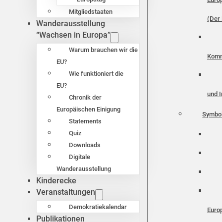
Mitgliedstaaten
(Der 
Wanderausstellung
“Wachsen in Europa”
Warum brauchen wir die
Komm
EU?
Wie funktioniert die
EU?
und I
Chronik der
Europäischen Einigung
Symbo
Statements
Quiz
Downloads
Digitale
Wanderausstellung
Kinderecke
Veranstaltungen
Demokratiekalendar
Euro
Publikationen