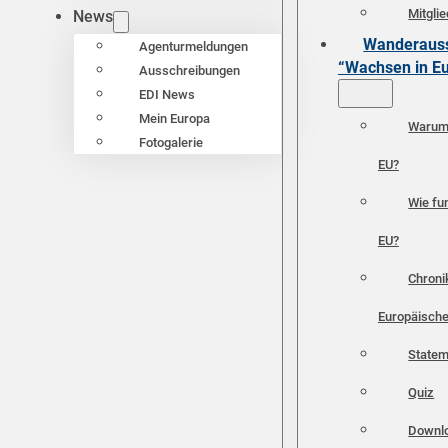
Mitgli
News
Wanderauss
Agenturmeldungen
“Wachsen in E
Ausschreibungen
EDI News
Mein Europa
Warum 
Fotogalerie
EU?
Wie fun
EU?
Chroni
Europäische
Statem
Quiz
Downl