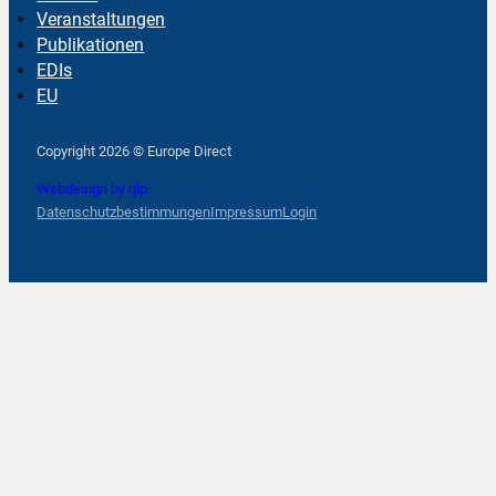
Veranstaltungen
Publikationen
EDIs
EU
Follow us on Facebook
Follow us on Instagram
Follow us on YouTube
Copyright 2026 © Europe Direct
Webdesign by qlp
Datenschutzbestimmungen
Impressum
Login