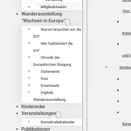
Mitgliedstaaten
(Der 
Wanderausstellung
“Wachsen in Europa”
Warum brauchen wir die
Komm
EU?
Wie funktioniert die
EU?
und I
Chronik der
Europäischen Einigung
Symbo
Statements
Quiz
Downloads
Digitale
Wanderausstellung
Kinderecke
Veranstaltungen
Demokratiekalendar
Euro
Publikationen