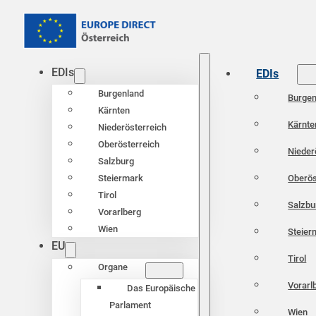
EDIs
EDIs
Burgenland
Burgen
Kärnten
Kärnte
Niederösterreich
Oberösterreich
Nieder
Salzburg
Oberös
Steiermark
Tirol
Salzbu
Vorarlberg
Wien
Steier
EU
Tirol
Organe
Vorarl
Das Europäische
Parlament
Wien