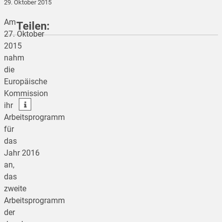
29. Oktober 2015
Am
Teilen:
27. Oktober
2015
nahm
teilen
die
Europäische
teilen
Kommission
teilen
ihr
Arbeitsprogramm
für
das
Jahr 2016
an,
das
zweite
Arbeitsprogramm
der