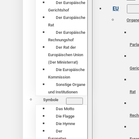
Der Europäische
EU
Gerichtshof
Der Europäische
Organ
Rat
Der Europäische
Rechnungshof
Parl
Der Rat der
Europäischen Union
(Der Ministerrat)
Geri
Die Europäische
Kommission
Sonstige Organe
Rat
und Institutionen
Symbole
Das Motto
Rech
Die Flagge
Die Hymne
Der
Europatag
Euro