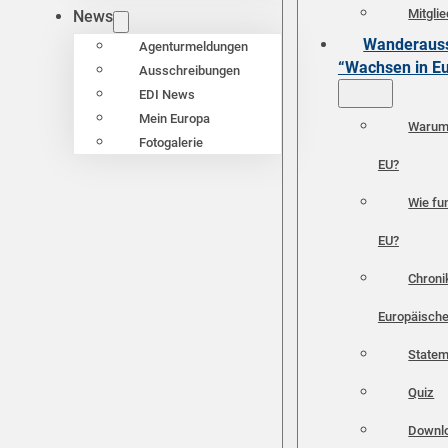
Mitgli
News
Wanderauss
Agenturmeldungen
“Wachsen in E
Ausschreibungen
EDI News
Mein Europa
Warum 
Fotogalerie
EU?
Wie fun
EU?
Chroni
Europäische
Statem
Quiz
Downl