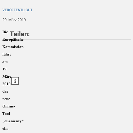
VERÖFFENTLICHT
20. März 2019
Die
Teilen:
Europäische
Kommission
führt
teilen
am
19.
teilen
März
teilen
2019
das
neue
Online-
Tool
„eLeniency“
ein,