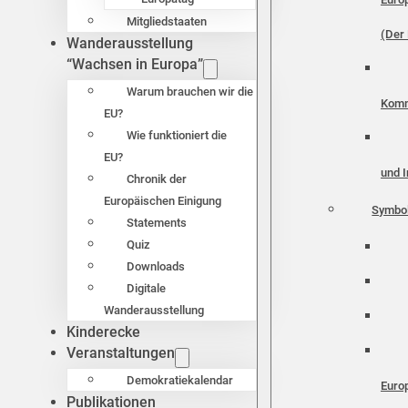
Mitgliedstaaten
(Der 
Wanderausstellung
“Wachsen in Europa”
Warum brauchen wir die
Komm
EU?
Wie funktioniert die
EU?
und I
Chronik der
Europäischen Einigung
Symbo
Statements
Quiz
Downloads
Digitale
Wanderausstellung
Kinderecke
Veranstaltungen
Demokratiekalendar
Euro
Publikationen