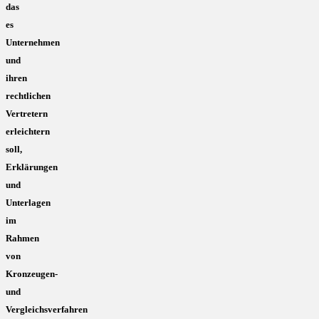
das
es
Unternehmen
und
ihren
rechtlichen
Vertretern
erleichtern
soll,
Erklärungen
und
Unterlagen
im
Rahmen
von
Kronzeugen-
und
Vergleichsverfahren