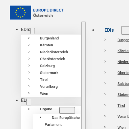
EDIs
EDIs
Burgenland
Burgen
Kärnten
Kärnte
Niederösterreich
Oberösterreich
Nieder
Salzburg
Oberös
Steiermark
Tirol
Salzbu
Vorarlberg
Wien
Steier
EU
Tirol
Organe
Vorarl
Das Europäische
Parlament
Wien