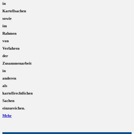
in
Kartellsachen
sowie
im
Rahmen
von
Verfahren
der
Zusammenarbeit
in
anderen
als
kartellrechtlichen
Sachen
einzureichen.
Mehr