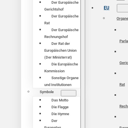
Der Europäische
EU
Gerichtshof
Der Europäische
Organ
Rat
Der Europäische
Rechnungshof
Parl
Der Rat der
Europäischen Union
(Der Ministerrat)
Geri
Die Europäische
Kommission
Sonstige Organe
Rat
und Institutionen
Symbole
Das Motto
Rech
Die Flagge
Die Hymne
Der
Europatag
Euro