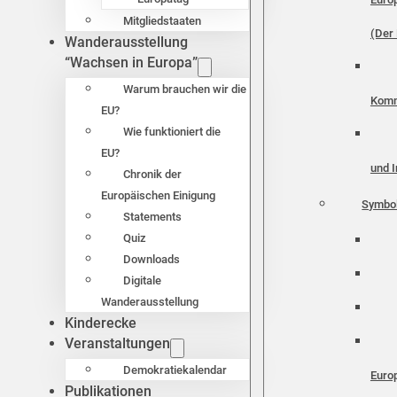
Mitgliedstaaten
(Der 
Wanderausstellung
“Wachsen in Europa”
Warum brauchen wir die
Komm
EU?
Wie funktioniert die
EU?
und I
Chronik der
Europäischen Einigung
Symbo
Statements
Quiz
Downloads
Digitale
Wanderausstellung
Kinderecke
Veranstaltungen
Demokratiekalendar
Euro
Publikationen