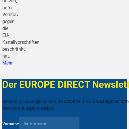
nutzen,
unter
Verstoß
gegen
die
EU-
Kartellvorschriften
beschränkt
hat.
Mehr
Der EUROPE DIRECT Newslett
Melden Sie sich gleich an und erhalten Sie die wichtigsten Inf
Veranstaltungen als Mail
Vorname