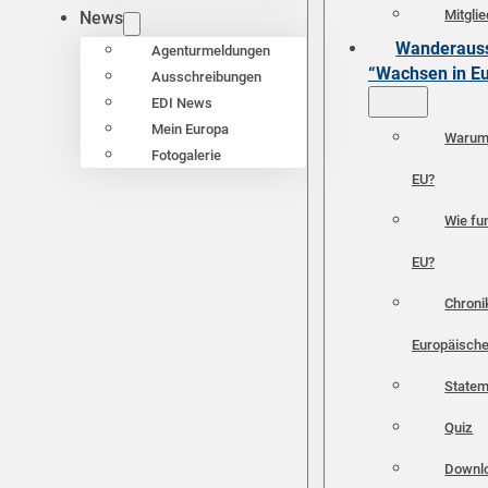
Mitgli
News
Wanderauss
Agenturmeldungen
“Wachsen in E
Ausschreibungen
EDI News
Mein Europa
Warum 
Fotogalerie
EU?
Wie fun
EU?
Chroni
Europäische
Statem
Quiz
Downl