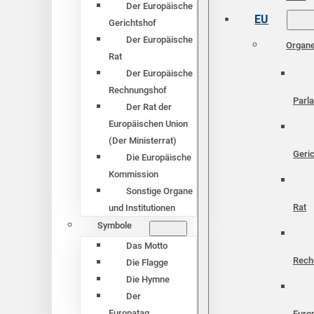
Der Europäische
EU
Gerichtshof
Der Europäische
Organ
Rat
Der Europäische
Rechnungshof
Parl
Der Rat der
Europäischen Union
(Der Ministerrat)
Geri
Die Europäische
Kommission
Sonstige Organe
Rat
und Institutionen
Symbole
Das Motto
Rech
Die Flagge
Die Hymne
Der
Europatag
Euro