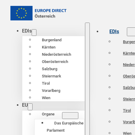
EDIs
EDIs
Burgenland
Burgen
Kärnten
Kärnte
Niederösterreich
Oberösterreich
Nieder
Salzburg
Oberös
Steiermark
Tirol
Salzbu
Vorarlberg
Wien
Steier
EU
Tirol
Organe
Vorarl
Das Europäische
Parlament
Wien