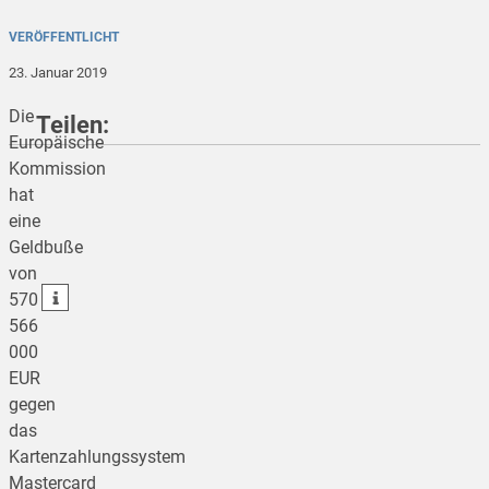
VERÖFFENTLICHT
23. Januar 2019
Die
Teilen:
Europäische
Kommission
hat
teilen
eine
Geldbuße
teilen
von
teilen
570
566
000
EUR
gegen
das
Kartenzahlungssystem
Mastercard