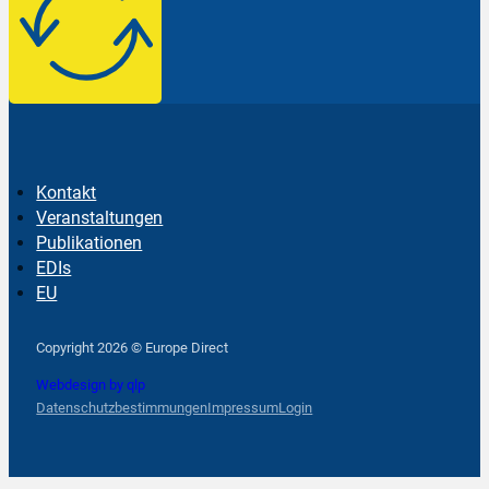
Kontakt
Veranstaltungen
Publikationen
EDIs
EU
Follow us on Facebook
Follow us on Instagram
Follow us on YouTube
Copyright 2026 © Europe Direct
Webdesign by qlp
Datenschutzbestimmungen
Impressum
Login