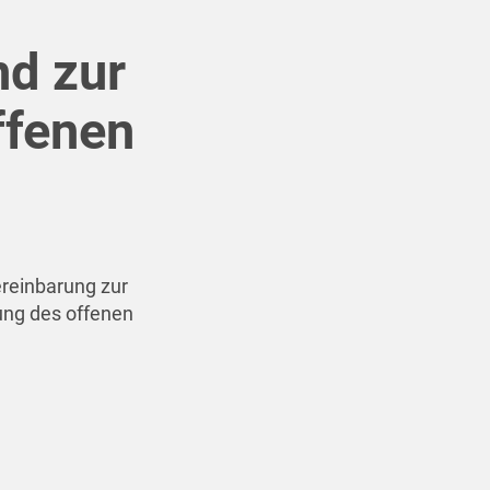
d zur
ffenen
reinbarung zur
ung des offenen