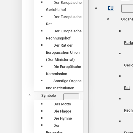
Der Europäische
EU
Gerichtshof
Der Europäische
Organ
Rat
Der Europäische
Rechnungshof
Parl
Der Rat der
Europäischen Union
(Der Ministerrat)
Geri
Die Europäische
Kommission
Sonstige Organe
Rat
und Institutionen
Symbole
Das Motto
Rech
Die Flagge
Die Hymne
Der
Europatag
Euro