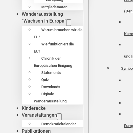
Mitgliedstaaten
(Der 
Wanderausstellung
“Wachsen in Europa”
Warum brauchen wir die
Komm
EU?
Wie funktioniert die
EU?
und I
Chronik der
Europäischen Einigung
Symbo
Statements
Quiz
Downloads
Digitale
Wanderausstellung
Kinderecke
Veranstaltungen
Demokratiekalendar
Euro
Publikationen