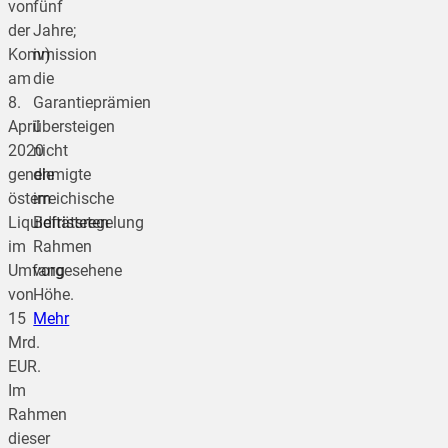
von
fünf
der
Jahre;
Kommission
iv)
am
die
8.
Garantieprämien
April
übersteigen
2020
nicht
genehmigte
die
österreichische
im
Liquiditätsregelung
Befristeten
im
Rahmen
Umfang
vorgesehene
von
Höhe.
15
Mehr
Mrd.
EUR.
Im
Rahmen
dieser