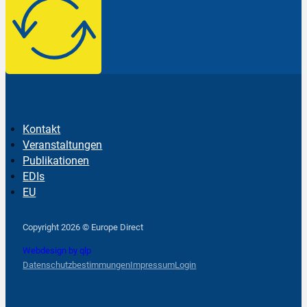
Kontakt
Veranstaltungen
Publikationen
EDIs
EU
Follow us on Facebook
Follow us on Instagram
Follow us on YouTube
Copyright 2026 © Europe Direct
Webdesign by qlp
Datenschutzbestimmungen
Impressum
Login