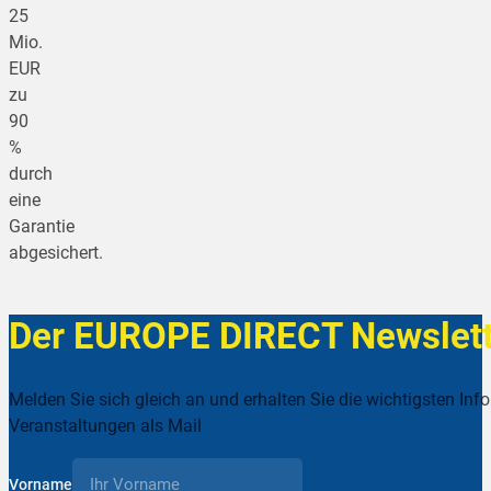
25
Mio.
EUR
zu
90
%
durch
eine
Garantie
abgesichert.
Der EUROPE DIRECT Newslett
Melden Sie sich gleich an und erhalten Sie die wichtigsten Inf
Veranstaltungen als Mail
Vorname