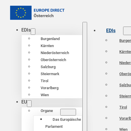
EDIs
EDIs
Burgenland
Burgen
Kärnten
Kärnte
Niederösterreich
Oberösterreich
Nieder
Salzburg
Oberös
Steiermark
Tirol
Salzbu
Vorarlberg
Wien
Steier
EU
Tirol
Organe
Vorarl
Das Europäische
Parlament
Wien