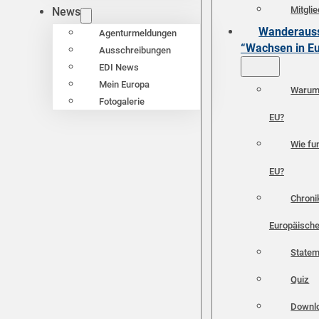
Mitgli
News
Wanderauss
Agenturmeldungen
“Wachsen in E
Ausschreibungen
EDI News
Mein Europa
Warum 
Fotogalerie
EU?
Wie fun
EU?
Chroni
Europäische
Statem
Quiz
Downl