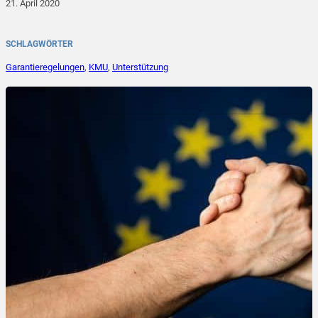
21. April 2020
SCHLAGWÖRTER
Garantieregelungen
,
KMU
,
Unterstützung