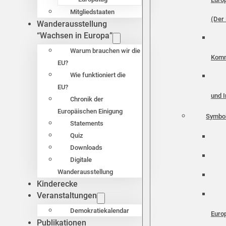
Mitgliedstaaten
(Der 
Wanderausstellung
“Wachsen in Europa”
Warum brauchen wir die
Komm
EU?
Wie funktioniert die
EU?
und I
Chronik der
Europäischen Einigung
Symbo
Statements
Quiz
Downloads
Digitale
Wanderausstellung
Kinderecke
Veranstaltungen
Demokratiekalendar
Euro
Publikationen