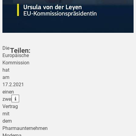
Die
Teilen:
Europäische
Kommission
hat
teilen
am
17.2.2021
teilen
einen
teilen
zweiten
Vertrag
mit
dem
Pharmaunternehmen
Moderna