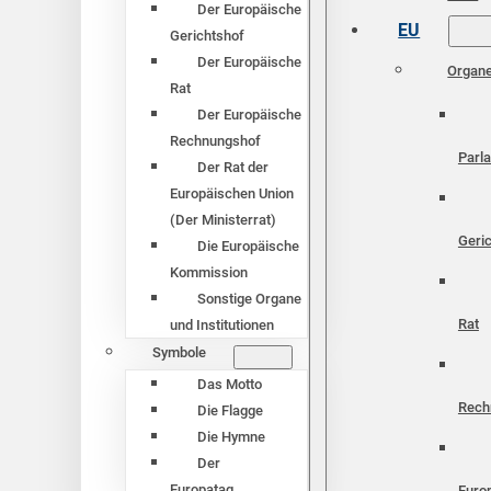
Der Europäische
EU
Gerichtshof
Der Europäische
Organ
Rat
Der Europäische
Rechnungshof
Parl
Der Rat der
Europäischen Union
(Der Ministerrat)
Geri
Die Europäische
Kommission
Sonstige Organe
Rat
und Institutionen
Symbole
Das Motto
Rech
Die Flagge
Die Hymne
Der
Europatag
Euro