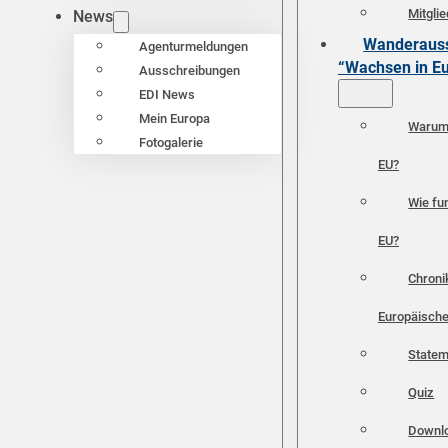
Mitgli
News
Wanderauss
Agenturmeldungen
“Wachsen in E
Ausschreibungen
EDI News
Mein Europa
Warum 
Fotogalerie
EU?
Wie fun
EU?
Chroni
Europäische
Statem
Quiz
Downl