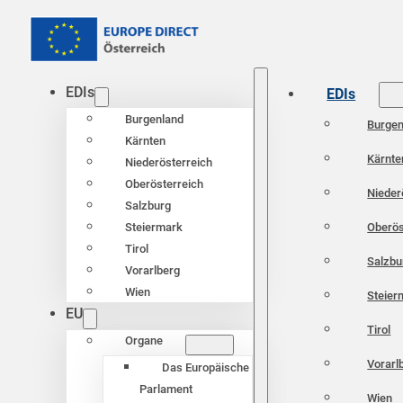
EDIs
EDIs
Burgenland
Burgen
Kärnten
Kärnte
Niederösterreich
Oberösterreich
Nieder
Salzburg
Oberös
Steiermark
Tirol
Salzbu
Vorarlberg
Wien
Steier
EU
Tirol
Organe
Vorarl
Das Europäische
Parlament
Wien