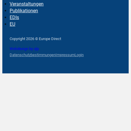
Veranstaltungen
Publikationen
EDIs
EU
Follow us on Facebook
Follow us on Instagram
Follow us on YouTube
Copyright 2026 © Europe Direct
Webdesign by qlp
Datenschutzbestimmungen
Impressum
Login