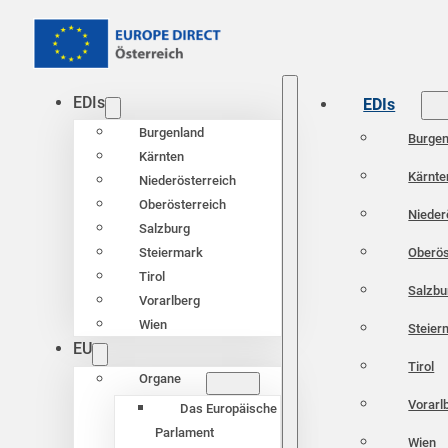
EDIs
EDIs
Burgenland
Burgen
Kärnten
Kärnte
Niederösterreich
Oberösterreich
Nieder
Salzburg
Oberös
Steiermark
Tirol
Salzbu
Vorarlberg
Wien
Steier
EU
Tirol
Organe
Vorarl
Das Europäische
Parlament
Wien