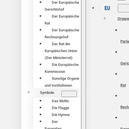
Der Europäische
EU
Gerichtshof
Der Europäische
Organ
Rat
Der Europäische
Rechnungshof
Parl
Der Rat der
Europäischen Union
(Der Ministerrat)
Geri
Die Europäische
Kommission
Sonstige Organe
Rat
und Institutionen
Symbole
Das Motto
Rech
Die Flagge
Die Hymne
Der
Europatag
Euro