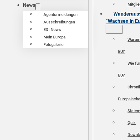
Mitgli
News
Wanderauss
Agenturmeldungen
“Wachsen in E
Ausschreibungen
EDI News
Mein Europa
Warum 
Fotogalerie
EU?
Wie fun
EU?
Chroni
Europäische
Statem
Quiz
Downl