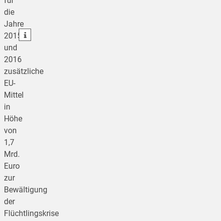
für
die
teilen
Jahre
teilen
2015
und
2016
zusätzliche
EU-
Mittel
in
Höhe
von
1,7
Mrd.
Euro
zur
Bewältigung
der
Flüchtlingskrise