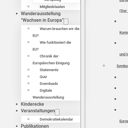
Mitgliedstaaten
(Der 
Wanderausstellung
“Wachsen in Europa”
Warum brauchen wir die
Komm
EU?
Wie funktioniert die
EU?
und I
Chronik der
Europäischen Einigung
Symbo
Statements
Quiz
Downloads
Digitale
Wanderausstellung
Kinderecke
Veranstaltungen
Demokratiekalendar
Euro
Publikationen