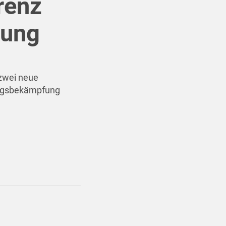
renz
fung
 zwei neue
trugsbekämpfung