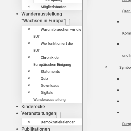
Mitgliedstaaten
(Der 
Wanderausstellung
“Wachsen in Europa”
Warum brauchen wir die
Komm
EU?
Wie funktioniert die
EU?
und I
Chronik der
Europäischen Einigung
Symbo
Statements
Quiz
Downloads
Digitale
Wanderausstellung
Kinderecke
Veranstaltungen
Demokratiekalendar
Euro
Publikationen