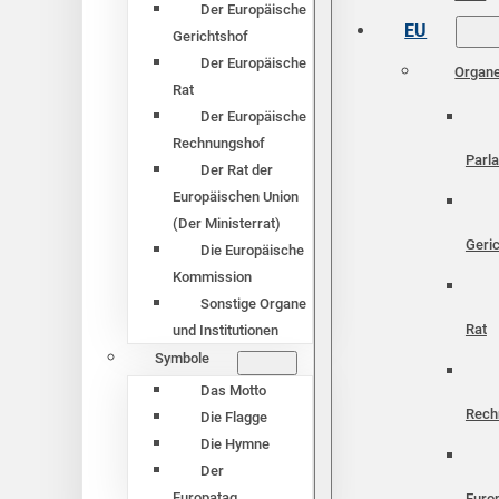
Der Europäische
EU
Gerichtshof
Der Europäische
Organ
Rat
Der Europäische
Rechnungshof
Parl
Der Rat der
Europäischen Union
(Der Ministerrat)
Geri
Die Europäische
Kommission
Sonstige Organe
Rat
und Institutionen
Symbole
Das Motto
Rech
Die Flagge
Die Hymne
Der
Europatag
Euro