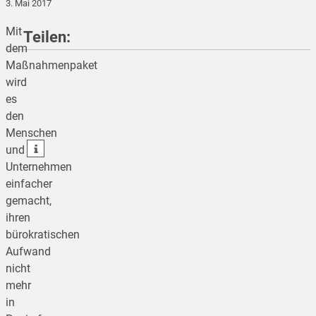
3. Mai 2017
Mit
Teilen:
dem
Maßnahmenpaket
wird
teilen
es
den
teilen
Menschen
teilen
und
Unternehmen
einfacher
gemacht,
ihren
bürokratischen
Aufwand
nicht
mehr
in