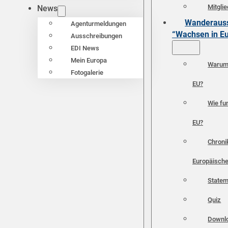
Mitgli
News
Wanderauss
Agenturmeldungen
“Wachsen in E
Ausschreibungen
EDI News
Mein Europa
Warum 
Fotogalerie
EU?
Wie fun
EU?
Chroni
Europäische
Statem
Quiz
Downl