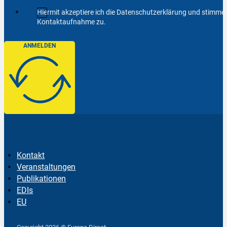
Hiermit akzeptiere ich die Datenschutzerklärung und stimm
Kontaktaufnahme zu.
ANMELDEN
Kontakt
Veranstaltungen
Publikationen
EDIs
EU
Follow us on Facebook
Follow us on Instagram
Follow us on YouTube