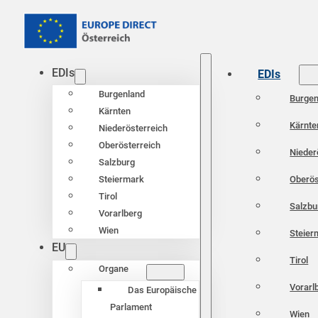
EDIs
EDIs
Burgenland
Burgen
Kärnten
Kärnte
Niederösterreich
Oberösterreich
Nieder
Salzburg
Oberös
Steiermark
Tirol
Salzbu
Vorarlberg
Wien
Steier
EU
Tirol
Organe
Vorarl
Das Europäische
Parlament
Wien