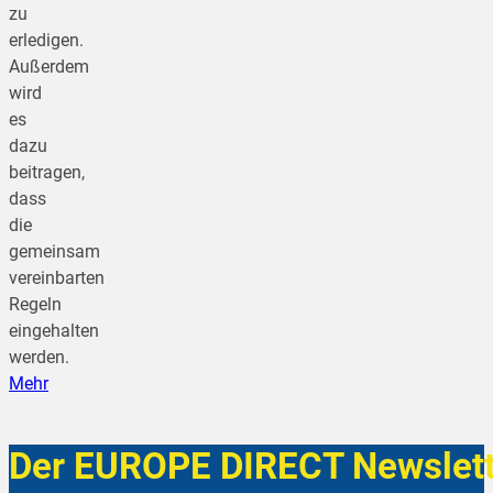
zu
erledigen.
Außerdem
wird
es
dazu
beitragen,
dass
die
gemeinsam
vereinbarten
Regeln
eingehalten
werden.
Mehr
Der EUROPE DIRECT Newslett