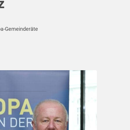
z
pa-Gemeinderäte