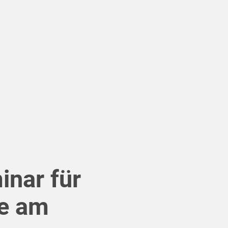
nar für
e am