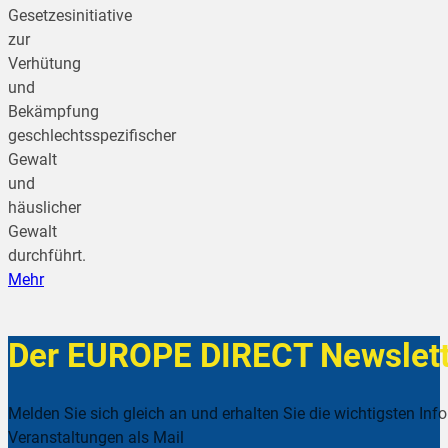
Gesetzesinitiative
zur
Verhütung
und
Bekämpfung
geschlechtsspezifischer
Gewalt
und
häuslicher
Gewalt
durchführt.
Mehr
Der EUROPE DIRECT Newslett
Melden Sie sich gleich an und erhalten Sie die wichtigsten Inf
Veranstaltungen als Mail