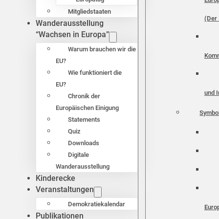
Mitgliedstaaten
(Der 
Wanderausstellung
“Wachsen in Europa”
Warum brauchen wir die
Komm
EU?
Wie funktioniert die
EU?
und I
Chronik der
Europäischen Einigung
Symbo
Statements
Quiz
Downloads
Digitale
Wanderausstellung
Kinderecke
Veranstaltungen
Demokratiekalendar
Euro
Publikationen