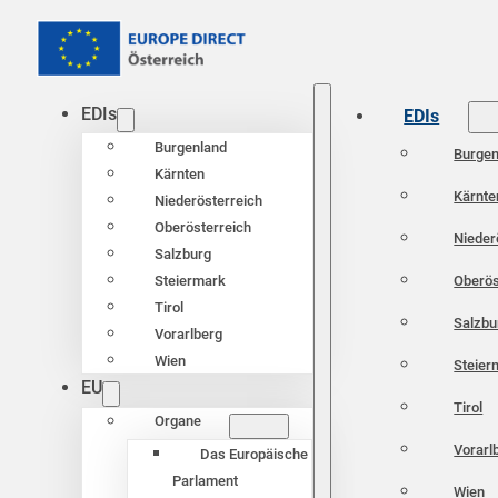
EDIs
EDIs
Burgenland
Burgen
Kärnten
Kärnte
Niederösterreich
Oberösterreich
Nieder
Salzburg
Oberös
Steiermark
Tirol
Salzbu
Vorarlberg
Wien
Steier
EU
Tirol
Organe
Vorarl
Das Europäische
Parlament
Wien