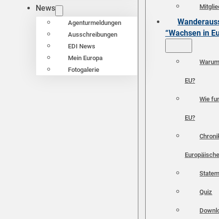
Mitgli
News
Wanderauss
Agenturmeldungen
“Wachsen in E
Ausschreibungen
EDI News
Mein Europa
Warum 
Fotogalerie
EU?
Wie fun
EU?
Chroni
Europäische
Statem
Quiz
Downl