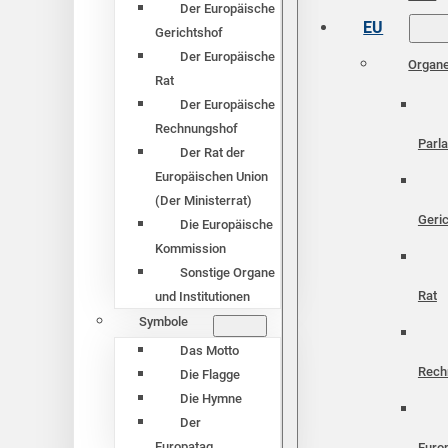
Der Europäische
EU
Gerichtshof
Der Europäische
Organ
Rat
Der Europäische
Rechnungshof
Parl
Der Rat der
Europäischen Union
(Der Ministerrat)
Geri
Die Europäische
Kommission
Sonstige Organe
Rat
und Institutionen
Symbole
Das Motto
Rech
Die Flagge
Die Hymne
Der
Europatag
Euro