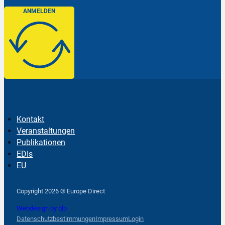
ANMELDEN
Kontakt
Veranstaltungen
Publikationen
EDIs
EU
Follow us on Facebook
Follow us on Instagram
Follow us on YouTube
Copyright 2026 © Europe Direct
Webdesign by qlp
Datenschutzbestimmungen
Impressum
Login