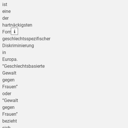
ist
teilen
eine
der
teilen
hartnäckigsten
teilen
Formen
geschlechtsspezifischer
Diskriminierung
in
Europa.
“Geschlechtsbasierte
Gewalt
gegen
Frauen”
oder
“Gewalt
gegen
Frauen”
bezieht
sich