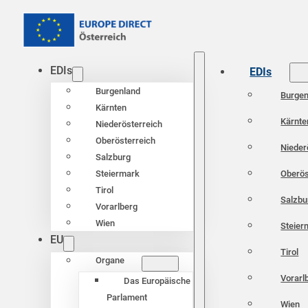
EDIs
EDIs
Burgenland
Burgen
Kärnten
Kärnte
Niederösterreich
Oberösterreich
Nieder
Salzburg
Oberös
Steiermark
Tirol
Salzbu
Vorarlberg
Wien
Steier
EU
Tirol
Organe
Vorarl
Das Europäische
Parlament
Wien