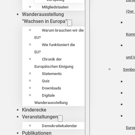
Mitgliedstaaten
(Der 
Wanderausstellung
“Wachsen in Europa”
Warum brauchen wir die
Komm
EU?
Wie funktioniert die
EU?
und I
Chronik der
Europäischen Einigung
Symbo
Statements
Quiz
Downloads
Digitale
Wanderausstellung
Kinderecke
Veranstaltungen
Demokratiekalendar
Euro
Publikationen