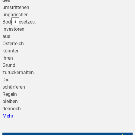
des
umstrittenen
teilen
ungarischen
teilen
Bodengesetzes.
Investoren
aus
Österreich
könnten
ihren
Grund
zurückerhalten.
Die
schärferen
Regeln
bleiben
dennoch.
Mehr