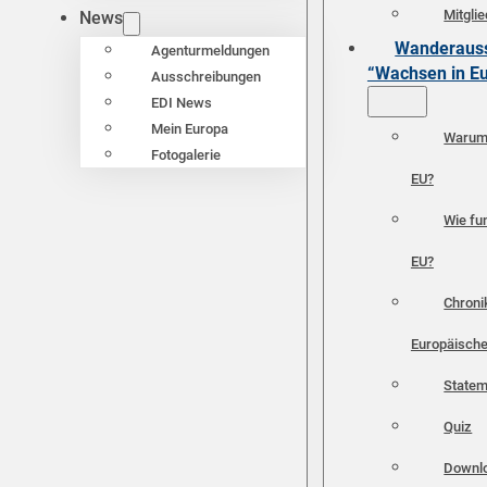
Mitgli
News
Wanderauss
Agenturmeldungen
“Wachsen in E
Ausschreibungen
EDI News
Mein Europa
Warum 
Fotogalerie
EU?
Wie fun
EU?
Chroni
Europäische
Statem
Quiz
Downl