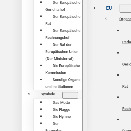
Der Europäische
EU
Gerichtshof
Der Europäische
Organ
Rat
Der Europäische
Rechnungshof
Parl
Der Rat der
Europäischen Union
(Der Ministerrat)
Geri
Die Europäische
Kommission
Sonstige Organe
Rat
und Institutionen
Symbole
Das Motto
Rech
Die Flagge
Die Hymne
Der
Europatag
Euro