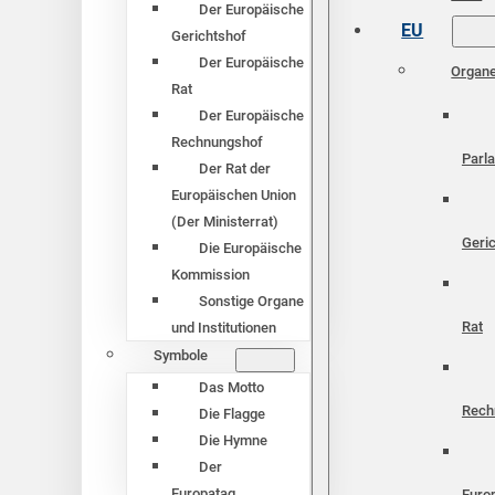
Der Europäische
EU
Gerichtshof
Der Europäische
Organ
Rat
Der Europäische
Rechnungshof
Parl
Der Rat der
Europäischen Union
(Der Ministerrat)
Geri
Die Europäische
Kommission
Sonstige Organe
Rat
und Institutionen
Symbole
Das Motto
Rech
Die Flagge
Die Hymne
Der
Europatag
Euro