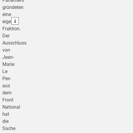
Parlament
gründeten
teilen
eine
teilen
eigene
Fraktion.
Der
Ausschluss
von
Jean-
Marie
Le
Pen
aus
dem
Front
National
hat
die
Sache