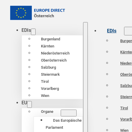
EDIs
EDIs
Burgenland
Burgen
Kärnten
Kärnte
Niederösterreich
Oberösterreich
Nieder
Salzburg
Oberös
Steiermark
Tirol
Salzbu
Vorarlberg
Wien
Steier
EU
Tirol
Organe
Vorarl
Das Europäische
Parlament
Wien