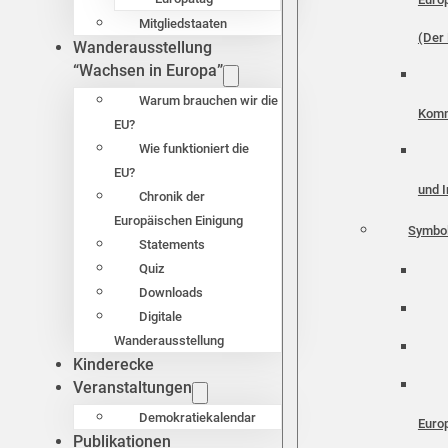
Mitgliedstaaten
(Der 
Wanderausstellung
“Wachsen in Europa”
Warum brauchen wir die
Komm
EU?
Wie funktioniert die
EU?
und I
Chronik der
Europäischen Einigung
Symbo
Statements
Quiz
Downloads
Digitale
Wanderausstellung
Kinderecke
Veranstaltungen
Demokratiekalendar
Euro
Publikationen