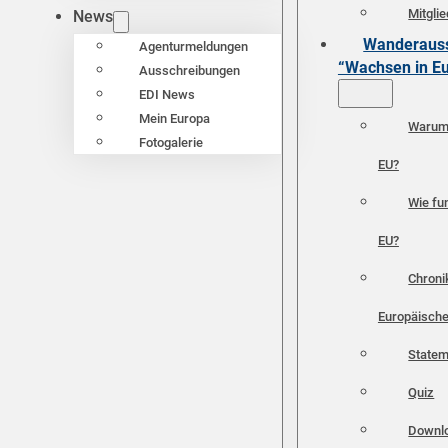
Mitgli
News
Wanderauss
Agenturmeldungen
“Wachsen in E
Ausschreibungen
EDI News
Mein Europa
Warum 
Fotogalerie
EU?
Wie fun
EU?
Chroni
Europäische
Statem
Quiz
Downl