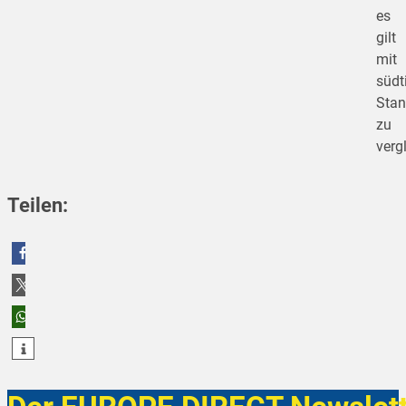
es
gilt
mit
südti
Stan
zu
verg
Teilen:
teilen
teilen
teilen