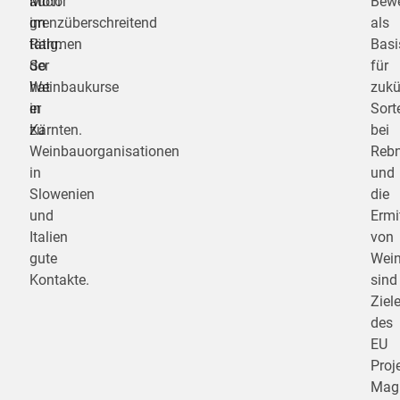
Motor
auch
Bewe
im
grenzüberschreitend
als
Rahmen
tätig.
Basi
der
So
für
Weinbaukurse
hat
zukü
in
er
Sort
Kärnten.
zu
bei
Weinbauorganisationen
Reb
in
und
Slowenien
die
und
Ermi
Italien
von
gute
Wein
Kontakte.
sind
Ziel
des
EU
Proj
Mag