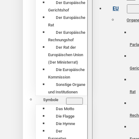
Der Europäische
EU
Gerichtshof
Der Europäische
Organ
Rat
Der Europäische
Rechnungshof
Parl
Der Rat der
Europäischen Union
(Der Ministerrat)
Geri
Die Europäische
Kommission
Sonstige Organe
Rat
und Institutionen
Symbole
Das Motto
Rech
Die Flagge
Die Hymne
Der
Europatag
Euro