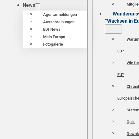
Mitgli
News
Wanderauss
Agenturmeldungen
“Wachsen in E
Ausschreibungen
EDI News
Mein Europa
Warum 
Fotogalerie
EU?
Wie fun
EU?
Chroni
Europäische
Statem
Quiz
Downl