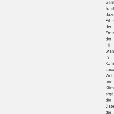
Garn
führ
daz
Erh
der
Ernt
der
10
Stan
in
Kärn
zus
Wett
und
Klim
ergä
die
Dat
die