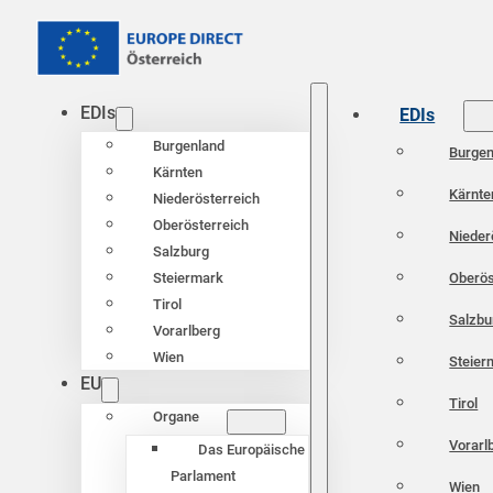
EDIs
EDIs
Burgenland
Burgen
Kärnten
Kärnte
Niederösterreich
Oberösterreich
Nieder
Salzburg
Oberös
Steiermark
Tirol
Salzbu
Vorarlberg
Wien
Steier
EU
Tirol
Organe
Vorarl
Das Europäische
Parlament
Wien