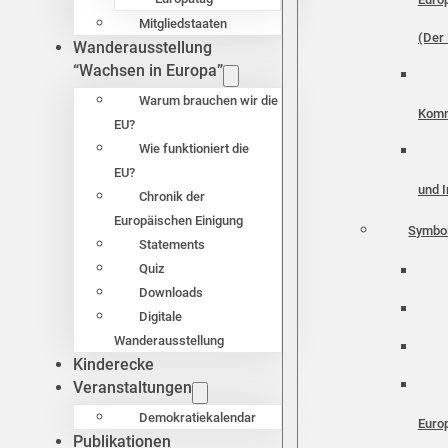
Mitgliedstaaten
(Der 
Wanderausstellung
“Wachsen in Europa”
Warum brauchen wir die
Komm
EU?
Wie funktioniert die
EU?
und I
Chronik der
Europäischen Einigung
Symbo
Statements
Quiz
Downloads
Digitale
Wanderausstellung
Kinderecke
Veranstaltungen
Demokratiekalendar
Euro
Publikationen