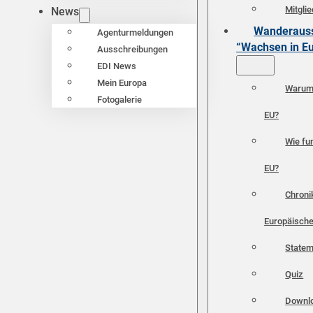
Mitgli
News
Wanderauss
Agenturmeldungen
“Wachsen in E
Ausschreibungen
EDI News
Mein Europa
Warum 
Fotogalerie
EU?
Wie fun
EU?
Chroni
Europäische
Statem
Quiz
Downl