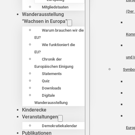
Mitgliedstaaten
(Der 
Wanderausstellung
“Wachsen in Europa”
Warum brauchen wir die
Komm
EU?
Wie funktioniert die
EU?
und I
Chronik der
Europäischen Einigung
Symbo
Statements
Quiz
Downloads
Digitale
Wanderausstellung
Kinderecke
Veranstaltungen
Demokratiekalendar
Euro
Publikationen