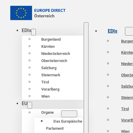
EDIs
EDIs
Burgenland
Burgen
Kärnten
Kärnte
Niederösterreich
Oberösterreich
Nieder
Salzburg
Oberös
Steiermark
Tirol
Salzbu
Vorarlberg
Wien
Steier
EU
Tirol
Organe
Vorarl
Das Europäische
Parlament
Wien