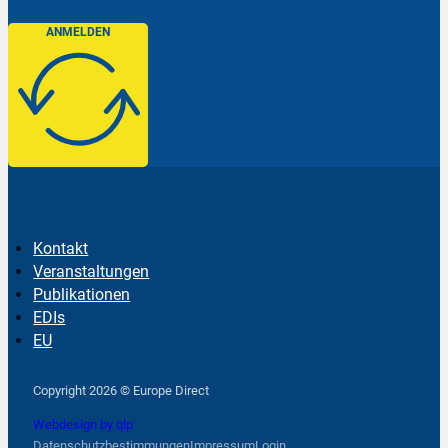
ANMELDEN
Kontakt
Veranstaltungen
Publikationen
EDIs
EU
Follow us on Facebook
Follow us on Instagram
Follow us on YouTube
Copyright 2026 © Europe Direct
Webdesign by qlp
Datenschutzbestimmungen
Impressum
Login