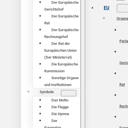
Der Europäische
EU
Gerichtshof
Der Europäische
Organ
Rat
Der Europäische
Rechnungshof
Parl
Der Rat der
Europäischen Union
(Der Ministerrat)
Geri
Die Europäische
Kommission
Sonstige Organe
Rat
und Institutionen
Symbole
Das Motto
Rech
Die Flagge
Die Hymne
Der
Europatag
Euro