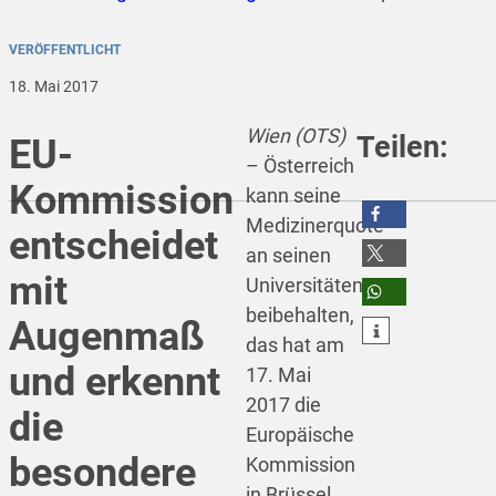
VERÖFFENTLICHT
18. Mai 2017
Wien (OTS)
Teilen:
EU-
–
Österreich
Kommission
kann seine
Medizinerquote
entscheidet
teilen
an seinen
mit
Universitäten
teilen
beibehalten,
Augenmaß
teilen
das hat am
und erkennt
17. Mai
2017 die
die
Europäische
besondere
Kommission
in Brüssel