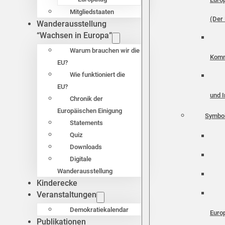
Mitgliedstaaten
(Der 
Wanderausstellung
“Wachsen in Europa”
Warum brauchen wir die
Komm
EU?
Wie funktioniert die
EU?
und I
Chronik der
Europäischen Einigung
Symbo
Statements
Quiz
Downloads
Digitale
Wanderausstellung
Kinderecke
Veranstaltungen
Demokratiekalendar
Euro
Publikationen