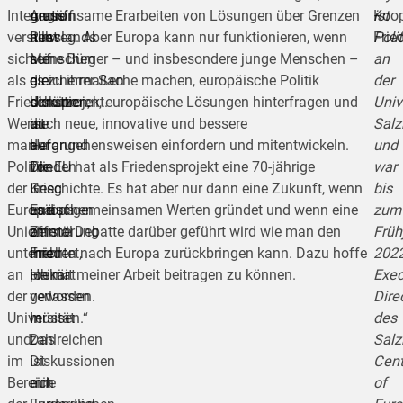
Integration
Angriff
muss
gemeinsame Erarbeiten von Lösungen über Grenzen
ist
Koop
–
versteht
Russlands
alle
hinweg. Aber Europa kann nur funktionieren, wenn
Poli
Frie
sich
auf
Menschen
seine Bürger – und insbesondere junge Menschen –
an
als
die
gleichermaßen
es zu ihrer Sache machen, europäische Politik
der
Friedensprojekt.
Ukraine
schützen,
diskutieren, europäische Lösungen hinterfragen und
Univ
Wenn
ist
die
auch neue, innovative und bessere
Salz
man
der
aufgrund
Herangehensweisen einfordern und mitentwickeln.
und
Politik
Frieden
von
Die EU hat als Friedensprojekt eine 70-jährige
war
der
in
Krieg
Geschichte. Es hat aber nur dann eine Zukunft, wenn
bis
Europäischen
Europa
und
es auf gemeinsamen Werten gründet und wenn eine
zum
Union
einmal
Zerstörung
offene Debatte darüber geführt wird wie man den
Früh
unterrichtet,
mehr
ihre
Frieden nach Europa zurückbringen kann. Dazu hoffe
202
an
prekär
Heimat
ich mit meiner Arbeit beitragen zu können.
Exec
der
geworden.
verlassen
Dire
Universität
In
müssen.“
des
und
zahlreichen
Das
Salz
im
Diskussionen
ist
Cent
Bereich
mit
eine
of