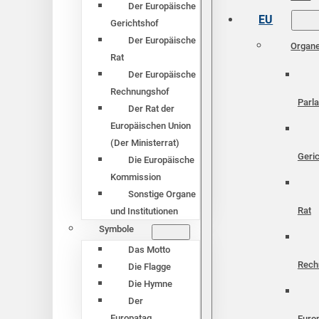
Der Europäische
EU
Gerichtshof
Der Europäische
Organ
Rat
Der Europäische
Rechnungshof
Parl
Der Rat der
Europäischen Union
(Der Ministerrat)
Geri
Die Europäische
Kommission
Sonstige Organe
Rat
und Institutionen
Symbole
Das Motto
Rech
Die Flagge
Die Hymne
Der
Europatag
Euro