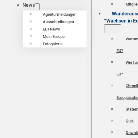
Mitgli
News
Wanderauss
Agenturmeldungen
“Wachsen in E
Ausschreibungen
EDI News
Mein Europa
Warum 
Fotogalerie
EU?
Wie fun
EU?
Chroni
Europäische
Statem
Quiz
Downl