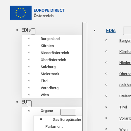
EDIs
EDIs
Burgenland
Burgen
Kärnten
Kärnte
Niederösterreich
Oberösterreich
Nieder
Salzburg
Oberös
Steiermark
Tirol
Salzbu
Vorarlberg
Wien
Steier
EU
Tirol
Organe
Vorarl
Das Europäische
Parlament
Wien