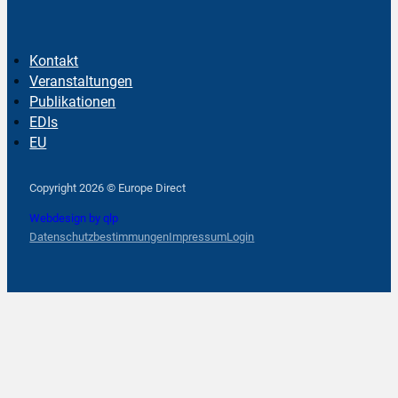
Kontakt
Veranstaltungen
Publikationen
EDIs
EU
Follow us on Facebook
Follow us on Instagram
Follow us on YouTube
Copyright 2026 © Europe Direct
Webdesign by qlp
Datenschutzbestimmungen
Impressum
Login