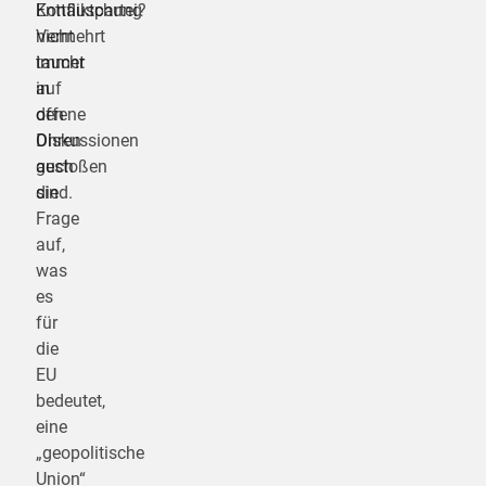
Konfliktpartei?
Enttäuschung
Vermehrt
nicht
taucht
immer
in
auf
den
offene
Diskussionen
Ohren
auch
gestoßen
die
sind.
Frage
auf,
was
es
für
die
EU
bedeutet,
eine
„geopolitische
Union“