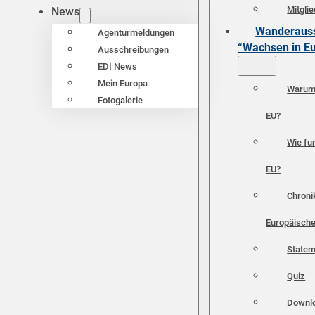
Mitgli
News
Wanderauss
Agenturmeldungen
“Wachsen in E
Ausschreibungen
EDI News
Mein Europa
Warum 
Fotogalerie
EU?
Wie fun
EU?
Chroni
Europäische
Statem
Quiz
Downl