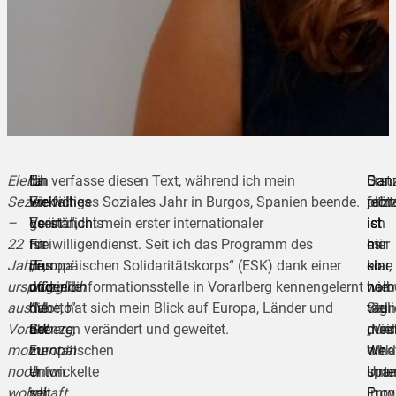
Elena
“In
Ein
Ich verfasse diesen Text, während ich mein
Gan
Dan
Erst
Sezer
Vielfalt
wirkliches
Freiwilliges Soziales Jahr in Burgos, Spanien beende.
plötz
fahr
jetzt
–
geeint.”,
Verständnis
Es ist nicht mein erster internationaler
ist
ich
ist
22
ist
für
Freiwilligendienst. Seit ich das Programm des
es
hier
mir
Jahre,
das
Europa
„Europäischen Solidaritätskorps“ (ESK) dank einer
so
eine
klar,
ursprünglich
offizielle
und
Jugendinformationsstelle in Vorarlberg kennengelernt
norm
halb
wie
aus
“Motto”
die
habe, hat sich mein Blick auf Europa, Länder und
tägl
Stun
viel
Vorarlberg,
der
EU
Grenzen verändert und geweitet.
mei
durc
„Viel
momentan
Europäischen
zu
Wha
die
wirk
noch
Union
entwickelte
Unte
span
inne
wohnhaft
seit
ich
in
Prov
Euro