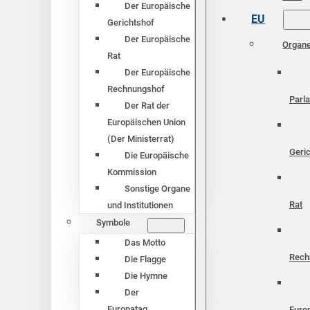
Der Europäische
EU
Gerichtshof
Der Europäische
Organ
Rat
Der Europäische
Rechnungshof
Parl
Der Rat der
Europäischen Union
(Der Ministerrat)
Geri
Die Europäische
Kommission
Sonstige Organe
Rat
und Institutionen
Symbole
Das Motto
Rech
Die Flagge
Die Hymne
Der
Europatag
Euro