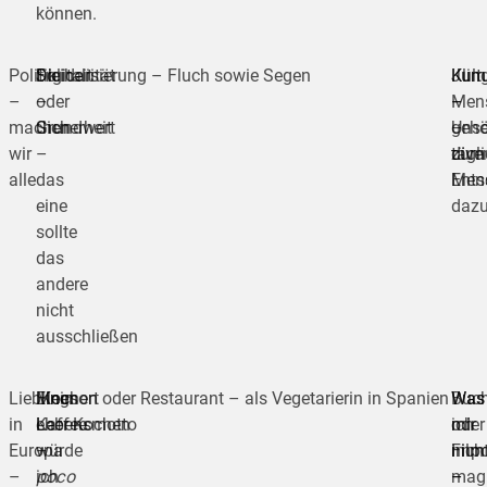
können.
Politik
Freiheit
Solidarität
Digitalisierung – Fluch sowie Segen
Kli
Kult
Jun
–
oder
–
–
–
Men
machen
Sicherheit
Grundwert
Unse
gehö
–
wir
–
tägl
zum
dive
alle
das
Ents
Men
eine
daz
sollte
das
andere
nicht
ausschließen
Lieblingsort
Einen
Mein
Kochen oder Restaurant – als Vegetarierin in Spanien
Was
Was
Buc
in
Kaffee
Lebensmotto
eher Kochen
mir
ich
oder
Europa
würde
–
impo
nich
Film
–
ich
poco
–
mag
–