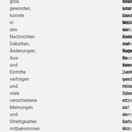
groß
ausz
ihrer
Stad
geworden,
oder
kroa
und
konnte
am
Stad
Land
in
Mitt
erzäh
Bei
den
die
welc
so
Nachrichten
Einz
durc
viel
Debatten,
mein
den
auf
Änderungen,
Nati
Tour
eng
Aus-
zu
im
Rau
und
sein.
Som
zus
Eintritte
„ver
Denk
verfolgen
wer
gesc
und
müs
Hint
viele
Oder
Spra
verschiedene
sitze
etc.
Meinungen
auf
ist
und
dem
es
Streitigkeiten
Sof
kein
mitbekommen.
mit
Wund