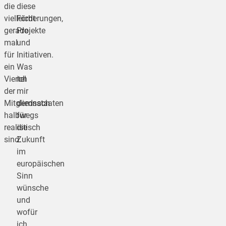
die
diese
vielleicht
Förderungen,
gerade
Projekte
mal
und
für
Initiativen.
ein
Was
Viertel
ich
der
mir
Mitgliedsstaaten
demnach
halbwegs
für
realistisch
die
sind.
Zukunft
im
europäischen
Sinn
wünsche
und
wofür
ich