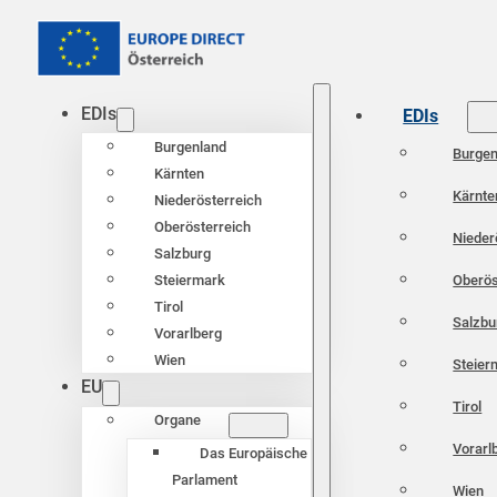
EDIs
EDIs
Burgenland
Burgen
Kärnten
Kärnte
Niederösterreich
Oberösterreich
Nieder
Salzburg
Oberös
Steiermark
Tirol
Salzbu
Vorarlberg
Wien
Steier
EU
Tirol
Organe
Vorarl
Das Europäische
Parlament
Wien