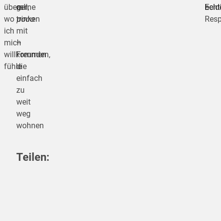
überall,
gerne
a
Echt
–
beid
wo
trinken
poco
Resp
ich
mit
mich
–
willkommen
Freunden,
fühle
die
einfach
zu
weit
weg
wohnen
Teilen:
teilen
teilen