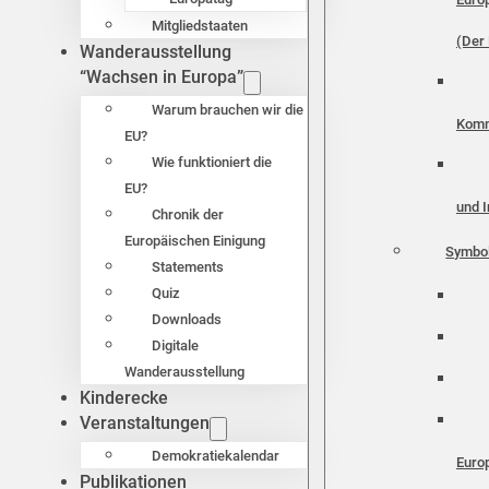
Mitgliedstaaten
(Der 
Wanderausstellung
“Wachsen in Europa”
Warum brauchen wir die
Komm
EU?
Wie funktioniert die
EU?
und I
Chronik der
Europäischen Einigung
Symbo
Statements
Quiz
Downloads
Digitale
Wanderausstellung
Kinderecke
Veranstaltungen
Demokratiekalendar
Euro
Publikationen