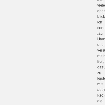
viele
ande
blie
ich
somi
„zu
Hau
und
vers
mei
Beit
daz
zu
leist
mit
auth
Regi
die