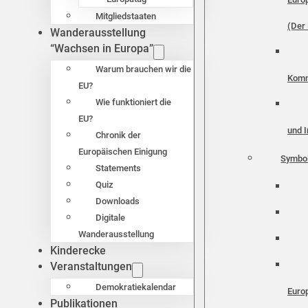
Mitgliedstaaten
(Der 
Wanderausstellung
“Wachsen in Europa”
Warum brauchen wir die
Komm
EU?
Wie funktioniert die
EU?
und I
Chronik der
Europäischen Einigung
Symbo
Statements
Quiz
Downloads
Digitale
Wanderausstellung
Kinderecke
Veranstaltungen
Demokratiekalendar
Euro
Publikationen