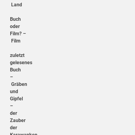
Land
Buch
oder
Film? –
Film
zuletzt
gelesenes
Buch
–
Gräben
und
Gipfel
–
der
Zauber
der
Karawanken