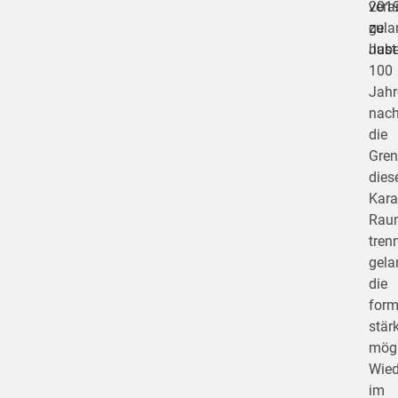
201
vera
gela
zu
Just
habe
100
Jahr
nac
die
Gren
dies
Kar
Rau
trenn
gela
die
form
stär
mögl
Wied
im