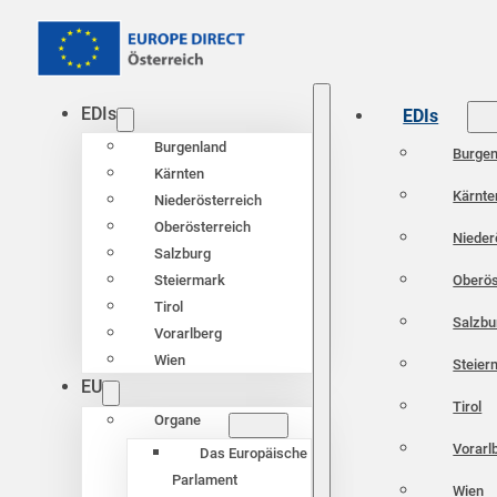
EDIs
EDIs
Burgenland
Burgen
Kärnten
Kärnte
Niederösterreich
Oberösterreich
Nieder
Salzburg
Oberös
Steiermark
Tirol
Salzbu
Vorarlberg
Wien
Steier
EU
Tirol
Organe
Vorarl
Das Europäische
Parlament
Wien