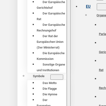
Der Europäische
EU
Gerichtshof
Der Europäische
Organ
Rat
Der Europäische
Rechnungshof
Parl
Der Rat der
Europäischen Union
(Der Ministerrat)
Geri
Die Europäische
Kommission
Sonstige Organe
Rat
und Institutionen
Symbole
Das Motto
Rech
Die Flagge
Die Hymne
Der
Europatag
Euro