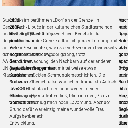
Studium
2002-
11
Ich bin im berühmten „Dorf an der Grenze“ in
Auc
Im
Nac
Geografie
2014
2014
Loibach/Libuče in der kulturreichen Stadtgemeinde
in
Vere
mehr
und
Anstellungsverhältnis
bis
Bleiburg/Pliberk aufgewachsen. Beriets in der
der
Regi
spa
Regionalforschung
beim
heute
Kindheit war die Grenze alltäglich präsent umringt mit
Schu
Südk
Jahr
an
Verein
–
vielen Geschichten, wie es den Bewohnern beiderseits
aber
war
mit
der
Regionalentwicklung
Leiter
der Grenze immer wieder gelang, trotz
gan
es
hera
AA
Südkärtnen,
des
Grenzüberwachung, den Nachbarn auf der anderen
spezi
mir
euro
UNI
Regionalmanagement
grenzüberschreitenden
Seite zu helfen, garniert mit teilweise etwas
wäh
mögl
Proj
Klagenfurt
Kärnten
Karawanken-
ausgeschmückten Schmugglergeschichten. Die
mei
von
in
und
Karavanke
Grenze zu überschreiten war schon immer ein Antrieb
Stu
der
dem
Lokale
UNESCO
in mir. Selbst als ich der Liebe wegen meinen
der
erst
ich
Aktionsgruppe
Global
elterlichen Heimathof verließ, blieb ich der „Grenze
Geog
offiz
Proj
Unterkärnten
Geopark
treu“, es verschlug mich nach Lavamünd. Aber der
und
Arbe
bera
–
Grund dafür war einzig meine wundervolle Frau.
Regi
in
begl
Aufgabenberiech
in
mei
durft
Entwicklung,
Klag
Beru
aber