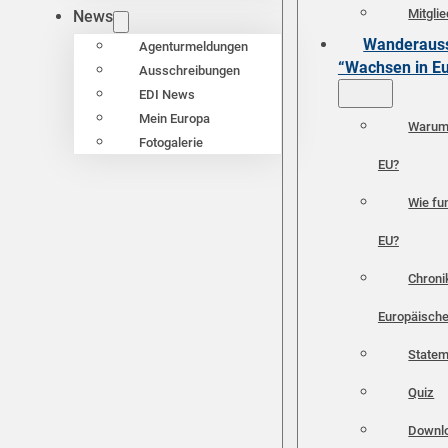
Mitgli
News
Wanderauss
Agenturmeldungen
“Wachsen in E
Ausschreibungen
EDI News
Mein Europa
Warum 
Fotogalerie
EU?
Wie fun
EU?
Chroni
Europäische
Statem
Quiz
Downl