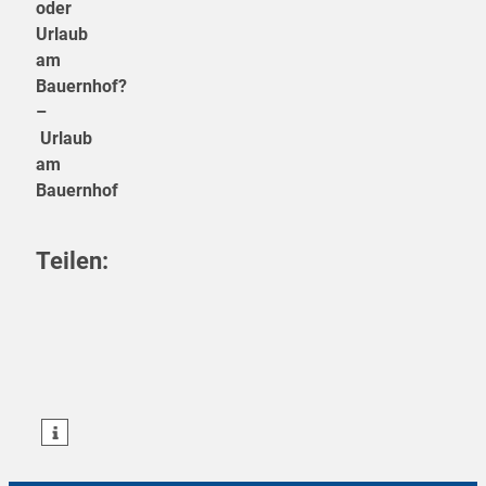
oder
Urlaub
am
Bauernhof?
–
Urlaub
am
Bauernhof
Teilen:
teilen
teilen
teilen