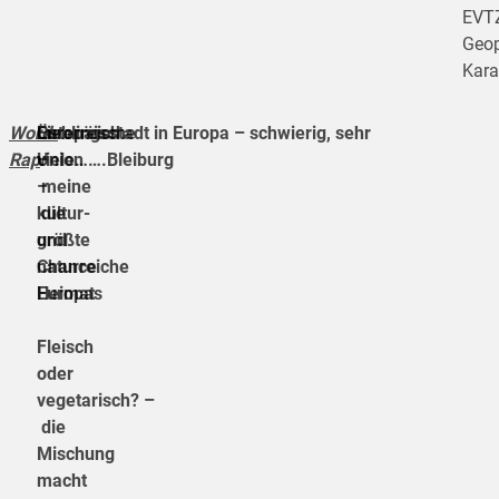
EVT
Geo
Kar
Word-
Österreich
Europäische
Lieblingsstadt in Europa –
schwierig, sehr
Rap
–
Union
viele…….Bleiburg
:
meine
–
kultur-
die
und
größte
naturreiche
Chance
Heimat
Europas
Fleisch
oder
vegetarisch? –
die
Mischung
macht