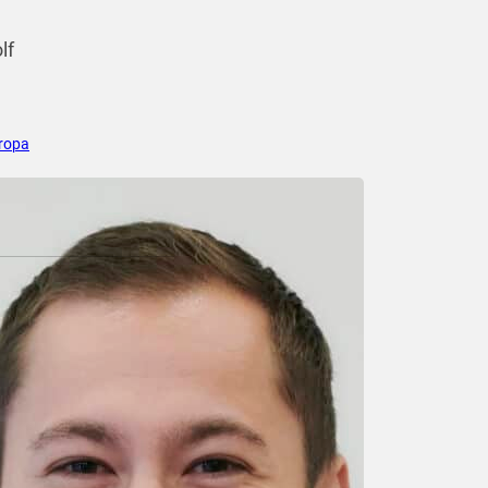
lf
ropa