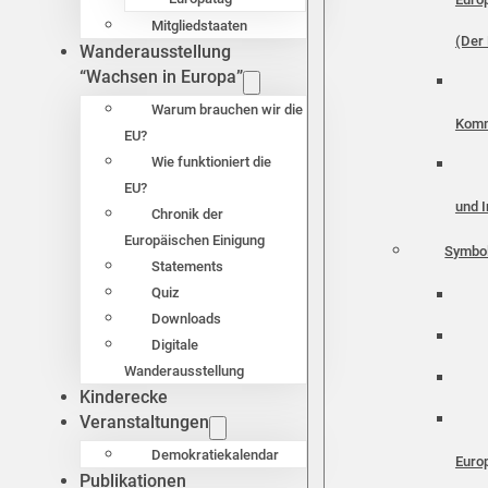
Mitgliedstaaten
(Der 
Wanderausstellung
“Wachsen in Europa”
Warum brauchen wir die
Komm
EU?
Wie funktioniert die
EU?
und I
Chronik der
Europäischen Einigung
Symbo
Statements
Quiz
Downloads
Digitale
Wanderausstellung
Kinderecke
Veranstaltungen
Demokratiekalendar
Euro
Publikationen