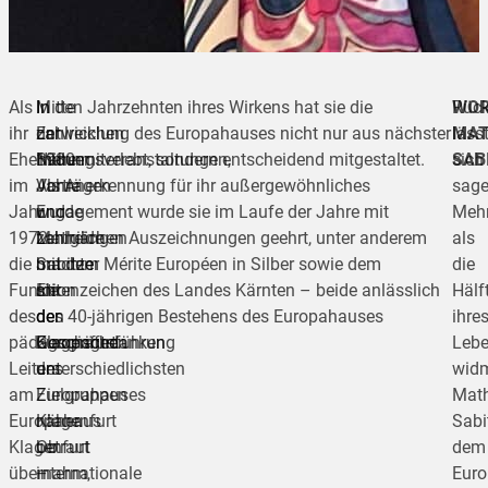
Als
In
Mitte
In den Jahrzehnten ihres Wirkens hat sie die
Rück
WOR
ihr
zahlreichen
der
Entwicklung des Europahauses nicht nur aus nächster
läss
MAT
Ehemann
Bildungsveranstaltungen,
1980er
Nähe miterlebt, sondern entscheidend mitgestaltet.
sich
SAB
im
Vorträgen
Jahre
Als Anerkennung für ihr außergewöhnliches
sage
Jahr
und
wurde
Engagement wurde sie im Laufe der Jahre mit
Meh
1972
Lehrgängen
Mathilde
zahlreichen Auszeichnungen geehrt, unter anderem
als
die
brachte
Sabitzer
mit dem Mérite Européen in Silber sowie dem
die
Funktion
sie
mit
Ehrenzeichen des Landes Kärnten – beide anlässlich
Hälf
des
den
der
des 40-jährigen Bestehens des Europahauses
ihre
pädagogischen
Europagedanken
Geschäftsführung
Klagenfurt.
Leb
Leiters
unterschiedlichsten
des
wid
am
Zielgruppen
Europahauses
Math
Europahaus
näher.
Klagenfurt
Sabi
Klagenfurt
Ob
betraut
dem
übernahm,
internationale
–
Eur