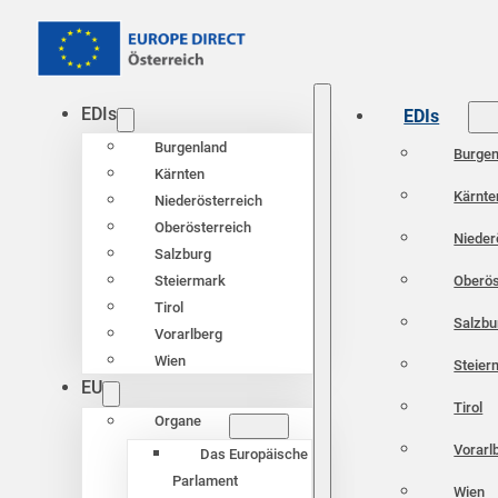
EDIs
EDIs
Burgenland
Burgen
Kärnten
Kärnte
Niederösterreich
Oberösterreich
Nieder
Salzburg
Oberös
Steiermark
Tirol
Salzbu
Vorarlberg
Wien
Steier
EU
Tirol
Organe
Vorarl
Das Europäische
Parlament
Wien