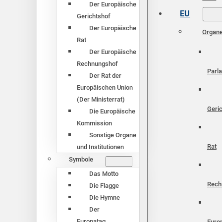
Der Europäische
EU
Gerichtshof
Der Europäische
Organ
Rat
Der Europäische
Rechnungshof
Parl
Der Rat der
Europäischen Union
(Der Ministerrat)
Geri
Die Europäische
Kommission
Sonstige Organe
Rat
und Institutionen
Symbole
Das Motto
Rech
Die Flagge
Die Hymne
Der
Europatag
Euro