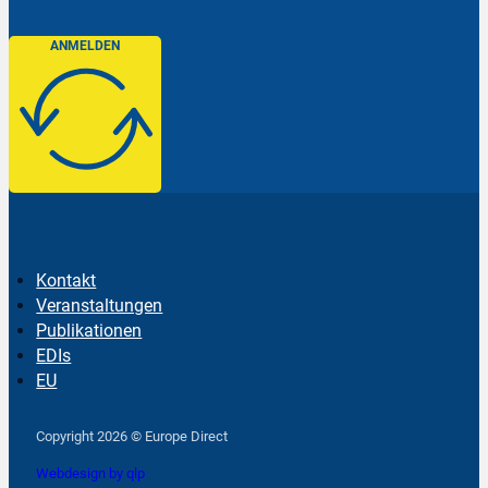
ANMELDEN
Kontakt
Veranstaltungen
Publikationen
EDIs
EU
Follow us on Facebook
Follow us on Instagram
Follow us on YouTube
Copyright 2026 © Europe Direct
Webdesign by qlp