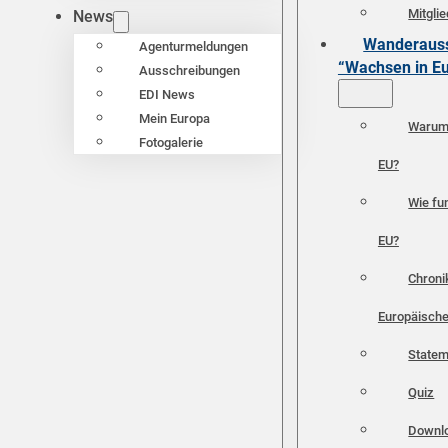
Mitgli
News
Wanderauss
Agenturmeldungen
“Wachsen in E
Ausschreibungen
EDI News
Mein Europa
Warum 
Fotogalerie
EU?
Wie fun
EU?
Chroni
Europäische
Statem
Quiz
Downl