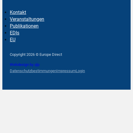
Kontakt
Veranstaltungen
Publikationen
EDIs
EU
Follow us on Facebook
Follow us on Instagram
Follow us on YouTube
Copyright 2026 © Europe Direct
Webdesign by qlp
Datenschutzbestimmungen
Impressum
Login