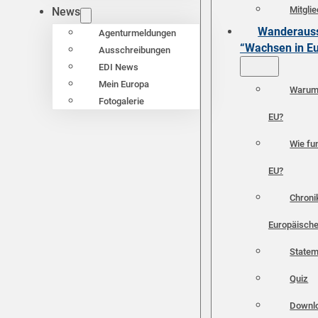
Mitgli
News
Wanderauss
Agenturmeldungen
“Wachsen in E
Ausschreibungen
EDI News
Mein Europa
Warum 
Fotogalerie
EU?
Wie fun
EU?
Chroni
Europäische
Statem
Quiz
Downl