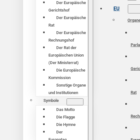
Der Europäische
EU
Gerichtshof
Der Europäische
Organ
Rat
Der Europäische
Rechnungshof
Parl
Der Rat der
Europäischen Union
(Der Ministerrat)
Geri
Die Europäische
Kommission
Sonstige Organe
Rat
und Institutionen
Symbole
Das Motto
Rech
Die Flagge
Die Hymne
Der
Europatag
Euro