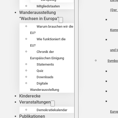
Mitgliedstaaten
(Der 
Wanderausstellung
“Wachsen in Europa”
Warum brauchen wir die
Komm
EU?
Wie funktioniert die
EU?
und I
Chronik der
Europäischen Einigung
Symbo
Statements
Quiz
Downloads
Digitale
Wanderausstellung
Kinderecke
Veranstaltungen
Demokratiekalendar
Euro
Publikationen