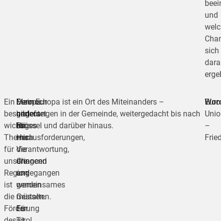
beei
und
welc
Cha
sich
dara
erge
Ein
Dennoch
Europa
Mein Europa ist ein Ort des Miteinanders –
Wor
Euro
besonders
gibt
bedeutet
angefangen in der Gemeinde, weitergedacht bis nach
Unio
wichtiges
es
für
Brüssel und darüber hinaus.
–
Thema
Herausforderungen,
mich
Frie
für
die
Verantwortung,
unsere
dringend
Chancen
Region
angegangen
und
ist
werden
gemeinsames
die
müssen.
Gestalten.
Förderung
Für
Es
des
Tirol
ist