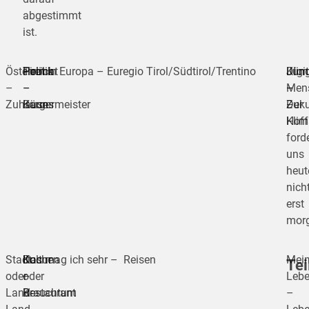
abgestimmt
ist.
Österreich
Heimat
Politik
Tirol in Europa – Euregio Tirol/Südtirol/Trentino
Digi
Kli
Jun
–
–
–
–
–
Men
Zuhause
Kauns
Bürgermeister
Zuku
Der
–
Kli
Hoff
ford
uns
heut
nich
erst
morg
Stadt
Kultur
Kochen
Das mag ich sehr – Reisen
Mei
Tei
oder
–
oder
Leb
Land-
Brauchtum
Restaurant
–