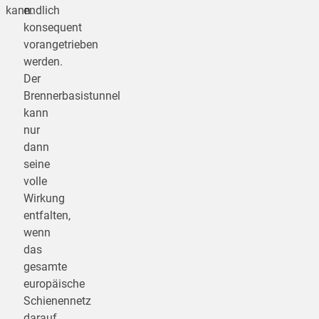
kann.
endlich
konsequent
vorangetrieben
werden.
Der
Brennerbasistunnel
kann
nur
dann
seine
volle
Wirkung
entfalten,
wenn
das
gesamte
europäische
Schienennetz
darauf