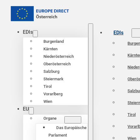
EDIs
EDIs
Burgenland
Burgen
Kärnten
Kärnte
Niederösterreich
Oberösterreich
Nieder
Salzburg
Oberös
Steiermark
Tirol
Salzbu
Vorarlberg
Wien
Steier
EU
Tirol
Organe
Vorarl
Das Europäische
Parlament
Wien