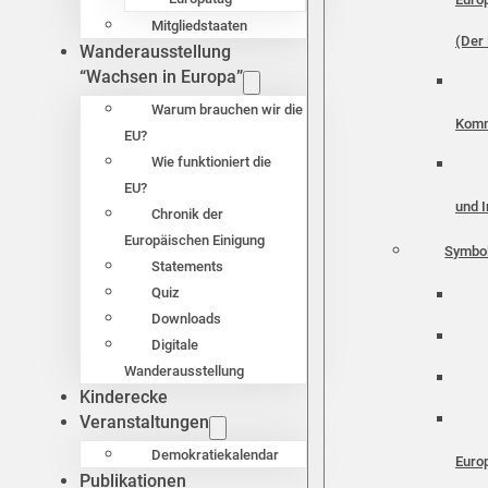
Mitgliedstaaten
(Der 
Wanderausstellung
“Wachsen in Europa”
Warum brauchen wir die
Komm
EU?
Wie funktioniert die
EU?
und I
Chronik der
Europäischen Einigung
Symbo
Statements
Quiz
Downloads
Digitale
Wanderausstellung
Kinderecke
Veranstaltungen
Demokratiekalendar
Euro
Publikationen