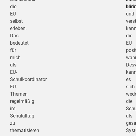
die
bild
kan
EU
und
selbst
verst
erleben.
kan
Das
die
bedeutet
EU
für
posi
mich
wah
als
Des
EU-
kan
Schulkoordinator
es
EU-
sich
Themen
wed
regelmäßig
die
im
Schu
Schulalltag
als
zu
ges
thematisieren
Syst