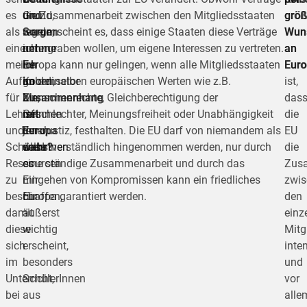
es
Grund,
und
die Zusammenarbeit zwischen den Mitgliedsstaaten
größ
größ
als
warum
Sorgen
regeln, scheint es, dass einige Staaten diese Verträge
Wun
Wun
eine
ich
nehme
untergraben wollen, um eigene Interessen zu vertreten.
an
an
meiner
E+
ich
Europa kann nur gelingen, wenn alle Mitgliedsstaaten
Euro
Euro
Aufgaben,
Koordinator
im
an denselben europäischen Werten wie z.B.
ist,
für
bin,
Zusammenhang
Menschenrechte, Gleichberechtigung der
das
LehrerInnen
ist
mit
Geschlechter, Meinungsfreiheit oder Unabhängigkeit
die
und
jener,
Europa
der Justiz, festhalten. Die EU darf von niemandem als
EU
SchülerInnen
dass
wahr?
selbstverständlich hingenommen werden, nur durch
die
Ressourcen
es
eine ständige Zusammenarbeit und durch das
Zus
zu
mir
Eingehen von Kompromissen kann ein friedliches
zwis
beschaffen,
für
Europa garantiert werden.
den
damit
äußerst
einz
diese
wichtig
Mitg
sich
erscheint,
inten
im
besonders
und
Unterricht,
SchülerInnen
vor
bei
aus
alle