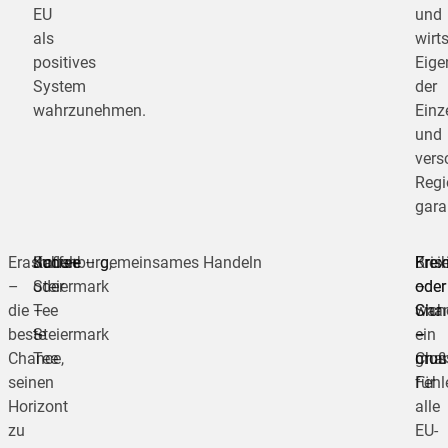
EU
und
als
wirt
positives
Eige
System
der
wahrzunehmen.
Einz
und
vers
Regi
gara
Erasmus+
Kaffee
Judenburg,
Schule – gemeinsames Handeln
Brexi
Kris
Freih
–
oder
Steiermark
–
oder
oder
die
Tee
–
war
Cha
Sich
beste
–
Steiermark
ein
–
–
Chance,
Tee
groß
Cha
mus
seinen
Fehl
für
Horizont
alle
zu
EU-