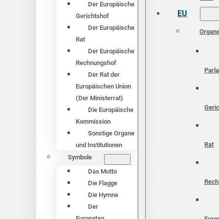
Der Europäische
EU
Gerichtshof
Der Europäische
Organ
Rat
Der Europäische
Rechnungshof
Parl
Der Rat der
Europäischen Union
(Der Ministerrat)
Geri
Die Europäische
Kommission
Sonstige Organe
Rat
und Institutionen
Symbole
Das Motto
Rech
Die Flagge
Die Hymne
Der
Europatag
Euro