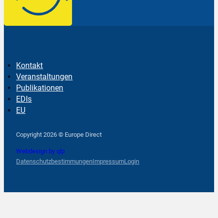
Kontakt
Veranstaltungen
Publikationen
EDIs
EU
Follow us on Facebook
Follow us on Instagram
Follow us on YouTube
Copyright 2026 © Europe Direct
Webdesign by qlp
Datenschutzbestimmungen
Impressum
Login