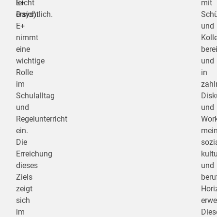
leicht
E+
mit
ersichtlich.
Days).
Schü
E+
und
nimmt
Koll
eine
bere
wichtige
und
Rolle
in
im
zahl
Schulalltag
Disk
und
und
Regelunterricht
Wor
ein.
mei
Die
sozi
Erreichung
kultu
dieses
und
Ziels
beru
zeigt
Hori
sich
erwei
im
Dies