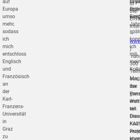
auf
eTwi
Orga
of
Europa
Proj
opti
the
umso
Eini
werd
Envi
mehr,
Jahr
Inte
sodass
spät
–
ich
konn
www.
mich
ich
)
entschloss
mit
nah
Englisch
mein
300
und
Koll
Teil
Französisch
Mag
aus
an
Ilse
der
der
Pren
gan
Karl-
erst
Welt
Franzens-
ein
teil.
Universität
Era
Dies
in
KA2
Konf
Graz
Proj
wur
zu
koor
eben