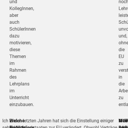
und
noc
KollegInnen,
Lehr
aber
leist
auch
Schü
SchülerInnen
unvo
dazu
und,
motivieren,
ohn
diese
die
Themen
EU
im
zu
Rahmen
vers
des
in
Lehrplans
die
im
Arbe
Unterricht
zu
einzubauen.
entl
Ich
Ein
Welche
In den letzten Jahren hat sich die Einstellung einiger
Mei
Mei
WOR
sehe
weiterer
Bedürfnisse
EU-Mitgliedstaaten zur EU verändert. Obwohl Verträge
pers
pers
RAP