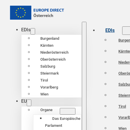
EDIs
EDIs
Burgenland
Burgen
Kärnten
Kärnte
Niederösterreich
Oberösterreich
Nieder
Salzburg
Oberös
Steiermark
Tirol
Salzbu
Vorarlberg
Wien
Steier
EU
Tirol
Organe
Vorarl
Das Europäische
Parlament
Wien