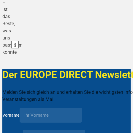
–
ist
das
teilen
Beste,
was
teilen
uns
teilen
passieren
konnte
Der EUROPE DIRECT Newslett
Melden Sie sich gleich an und erhalten Sie die wichtigsten Inf
Veranstaltungen als Mail
Vorname