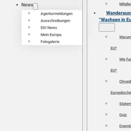
Mitgli
News
Wanderauss
Agenturmeldungen
“Wachsen in E
Ausschreibungen
EDI News
Mein Europa
Warum 
Fotogalerie
EU?
Wie fun
EU?
Chroni
Europäische
Statem
Quiz
Downl