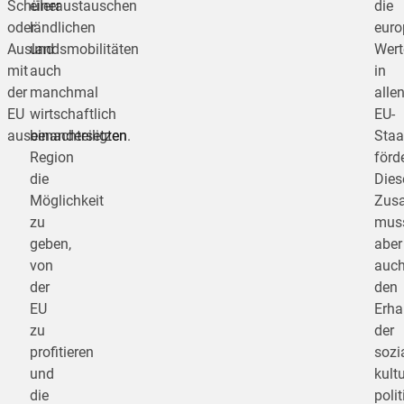
Schüleraustauschen
einer
die
oder
ländlichen
euro
Auslandsmobilitäten
und
Wert
mit
auch
in
der
manchmal
alle
EU
wirtschaftlich
EU-
auseinandersetzen.
benachteiligten
Staa
Region
förde
die
Dies
Möglichkeit
Zus
zu
mus
geben,
aber
von
auc
der
den
EU
Erha
zu
der
profitieren
sozi
und
kultu
die
poli