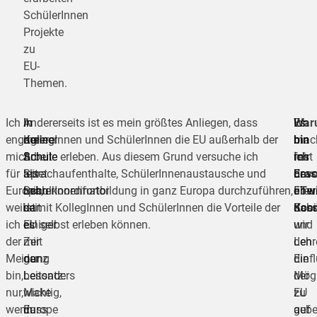
SchülerInnen
Projekte
zu
EU-
Themen.
Ich
In
In
Andererseits ist es mein größtes Anliegen, dass
Es
War
Ich
engagiere
der
meiner
KollegInnen und SchülerInnen die EU außerhalb der
mac
bin
bin
mich
Schule
Arbeit
Schule erleben. Aus diesem Grund versuche ich
mir
ich
fest
für
leitet
als
Sprachaufenthalte, SchülerInnenaustausche und
beso
Era
dav
Europa,
mich
Schulkoordinator
LehrerInnenfortbildung in ganz Europa durchzuführen,
Freu
eTwi
über
weil
seit
ist
damit KollegInnen und SchülerInnen die Vorteile der
Schü
Koor
das
ich
einiger
es
EU selbst erleben können.
und
wir
der
Zeit
mir
Lehr
den
Meinung
der
ganz
die
Einf
bin,
Leitsatz:
besonders
Mögl
der
nur,
Make
wichtig,
zu
EU
wenn
Europe
dass
gebe
auf