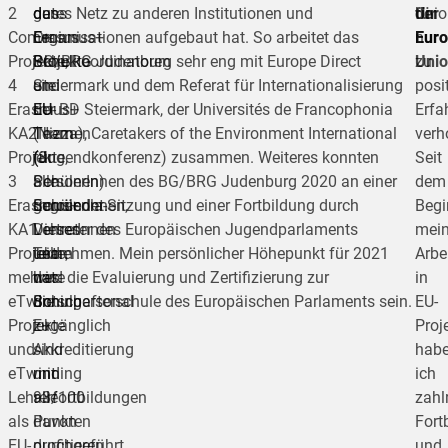
2
dass
den
gutes Netz zu anderen Institutionen und
der
Unio
für
Comenius
Erasmus+
E+
Organisationen aufgebaut hat. So arbeitet das
Euro
nur
Eur
Projekte,
Projekte
Schulkoordinatoren
BG/BRG Judenburg sehr eng mit Europe Direct
Unio
zu
4
und
ein
Steiermark und dem Referat für Internationalisierung
posi
Erasmus+
EU-
EU
der BD Steiermark, der Universités de Francophonia
Erfa
KA2
Themen
Team
(Nizza), Caretakers of the Environment International
verh
Projekte,
für
(8
(Jugendkonferenz) zusammen. Weiteres konnten
Seit
3
alle
Personen)
SchülerInnen des BG/BRG Judenburg 2020 an einer
dem
Erasmus+
SchülerInnen,
gegründet.
Euroscola-Sitzung und einer Fortbildung durch
Begi
KA1
LehrerInnen
Dieses
Vertreter des Europäischen Jugendparlaments
mein
Projekte,
und
Team
teilnehmen. Mein persönlicher Höhepunkt für 2021
Arbe
mehrere
das
hat
wird die Evaluierung und Zertifizierung zur
in
eTwinning
Schulpersonal
die
Botschafterschule des Europäischen Parlaments sein.
EU-
Projekte
zugänglich
E+
Proj
und
sind
Akkreditierung
hab
eTwinning
und
mit
ich
Lehrerfortbildungen
alle
93/100
zahl
als
davon
Punkten
Fort
EU-
profitieren
durchgeführt
und