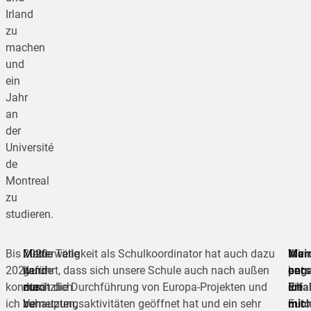
Irland
zu
machen
und
ein
Jahr
an
der
Université
de
Montreal
zu
studieren.
Bis
Mittlerweile
2020
Meine Tätigkeit als Schulkoordinator hat auch dazu
Mei
Mir
War
2021
kann
wurde
geführt, dass sich unsere Schule auch nach außen
pers
hat
enga
konnte
man
zusätzlich
durch die Durchführung von Europa-Projekten und
Erfa
die
ich
ich
behaupten,
zu
Vernetzungsaktivitäten geöffnet hat und ein sehr
mit
Euro
mic