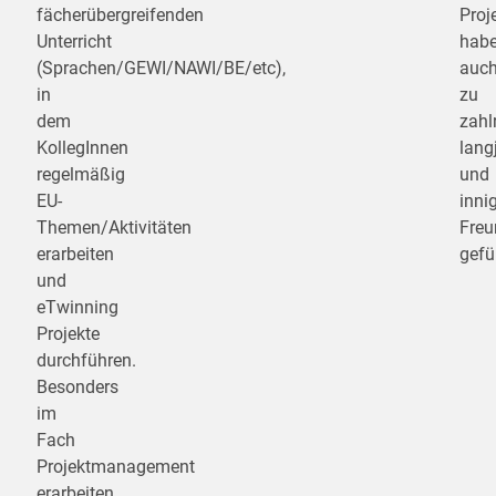
fächerübergreifenden
Proj
Unterricht
hab
(Sprachen/GEWI/NAWI/BE/etc),
auc
in
zu
dem
zahl
KollegInnen
lang
regelmäßig
und
EU-
inni
Themen/Aktivitäten
Freu
erarbeiten
gefü
und
eTwinning
Projekte
durchführen.
Besonders
im
Fach
Projektmanagement
erarbeiten