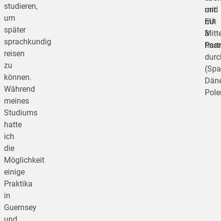
studieren,
und
mit
um
mit
EU-
später
3
Mitt
sprachkundig
Part
finan
reisen
durc
zu
(Spa
können.
Dän
Während
Pole
meines
Studiums
hatte
ich
die
Möglichkeit
einige
Praktika
in
Guernsey
und