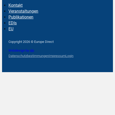
Kontakt
Veranstaltungen
Publikationen
EDIs
EU
Follow us on Facebook
Follow us on Instagram
Follow us on YouTube
Copyright 2026 © Europe Direct
Webdesign by qlp
Datenschutzbestimmungen
Impressum
Login