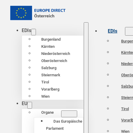
EDIs
EDIs
Burgenland
Burgen
Kärnten
Kärnte
Niederösterreich
Oberösterreich
Nieder
Salzburg
Oberös
Steiermark
Tirol
Salzbu
Vorarlberg
Wien
Steier
EU
Tirol
Organe
Vorarl
Das Europäische
Parlament
Wien