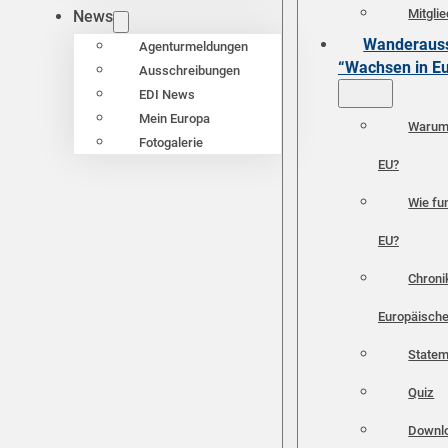
Mitgli
News
Wanderauss
Agenturmeldungen
“Wachsen in E
Ausschreibungen
EDI News
Mein Europa
Warum 
Fotogalerie
EU?
Wie fun
EU?
Chroni
Europäische
Statem
Quiz
Downl