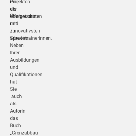
eine
Projekten
der
als
erfolgreichsten
Übersetzerin
und
mit
innovativsten
zu
Sprachtrainerinnen.
arbeiten.
Neben
Ihren
Ausbildungen
und
Qualifikationen
hat
Sie
auch
als
Autorin
das
Buch
„Grenzabbau