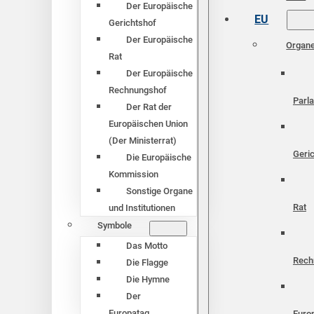
Der Europäische
EU
Gerichtshof
Der Europäische
Organ
Rat
Der Europäische
Rechnungshof
Parl
Der Rat der
Europäischen Union
(Der Ministerrat)
Geri
Die Europäische
Kommission
Sonstige Organe
Rat
und Institutionen
Symbole
Das Motto
Rech
Die Flagge
Die Hymne
Der
Europatag
Euro