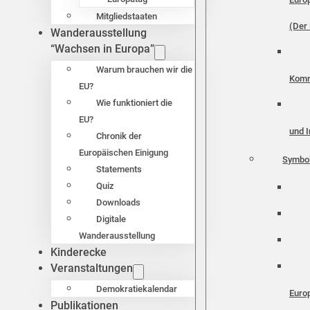
Mitgliedstaaten
(Der 
Wanderausstellung
“Wachsen in Europa”
Warum brauchen wir die
Komm
EU?
Wie funktioniert die
EU?
und I
Chronik der
Europäischen Einigung
Symbo
Statements
Quiz
Downloads
Digitale
Wanderausstellung
Kinderecke
Veranstaltungen
Demokratiekalendar
Euro
Publikationen