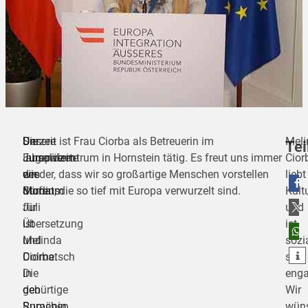
Unsere
Sie
Derzeit ist Frau Ciorba als Betreuerin im
Meli
Tei
Europäerin
absolvierte
Jugendzentrum in Hornstein tätig. Es freut uns immer
Cior
des
ein
wieder, dass wir so großartige Menschen vorstellen
liebt
Monats
Studium
dürfen, die so tief mit Europa verwurzelt sind.
Kult
teilen
Juli
für
und
ist
Übersetzung
ist
teilen
Melinda
und
sozi
teilen
Ciorba.
Dolmetsch
sehr
Die
in
enga
gebürtige
den
Wir
Rumänin
Sprachen
wün