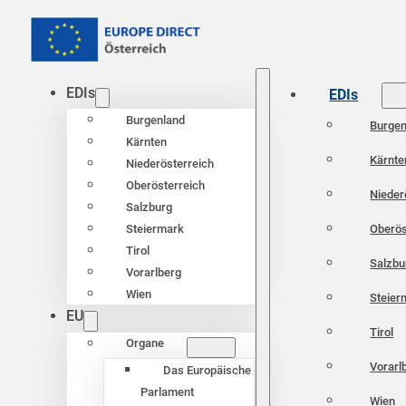
EDIs
EDIs
Burgenland
Burgen
Kärnten
Kärnte
Niederösterreich
Oberösterreich
Nieder
Salzburg
Oberös
Steiermark
Tirol
Salzbu
Vorarlberg
Wien
Steier
EU
Tirol
Organe
Vorarl
Das Europäische
Parlament
Wien