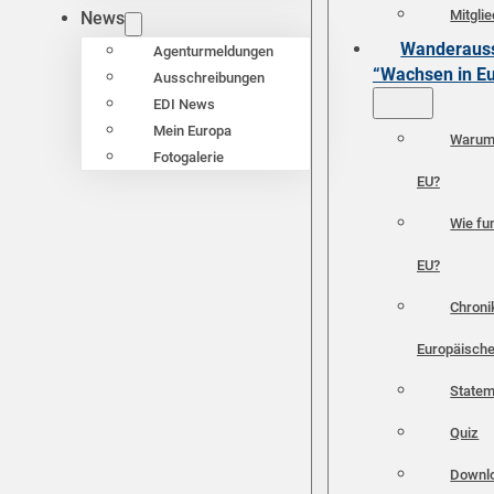
Mitgli
News
Wanderauss
Agenturmeldungen
“Wachsen in E
Ausschreibungen
EDI News
Mein Europa
Warum 
Fotogalerie
EU?
Wie fun
EU?
Chroni
Europäische
Statem
Quiz
Downl