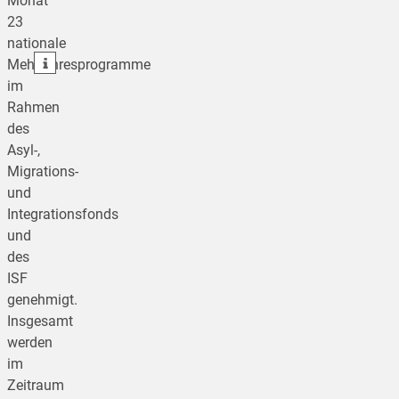
Monat
23
teilen
nationale
teilen
Mehrjahresprogramme
im
Rahmen
des
Asyl-,
Migrations-
und
Integrationsfonds
und
des
ISF
genehmigt.
Insgesamt
werden
im
Zeitraum