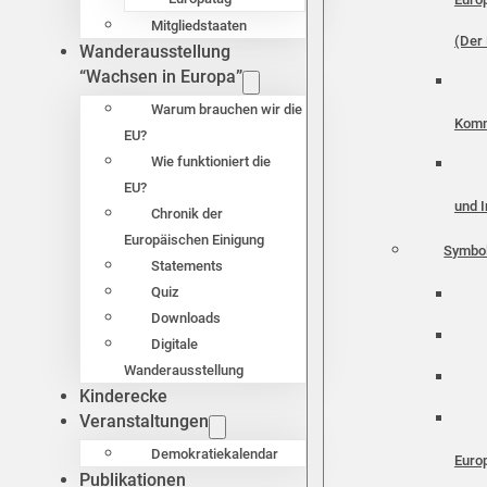
Mitgliedstaaten
(Der 
Wanderausstellung
“Wachsen in Europa”
Warum brauchen wir die
Komm
EU?
Wie funktioniert die
EU?
und I
Chronik der
Europäischen Einigung
Symbo
Statements
Quiz
Downloads
Digitale
Wanderausstellung
Kinderecke
Veranstaltungen
Demokratiekalendar
Euro
Publikationen