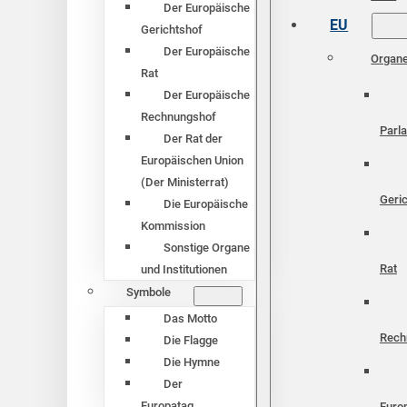
Der Europäische
EU
Gerichtshof
Der Europäische
Organ
Rat
Der Europäische
Rechnungshof
Parl
Der Rat der
Europäischen Union
(Der Ministerrat)
Geri
Die Europäische
Kommission
Sonstige Organe
Rat
und Institutionen
Symbole
Das Motto
Rech
Die Flagge
Die Hymne
Der
Europatag
Euro