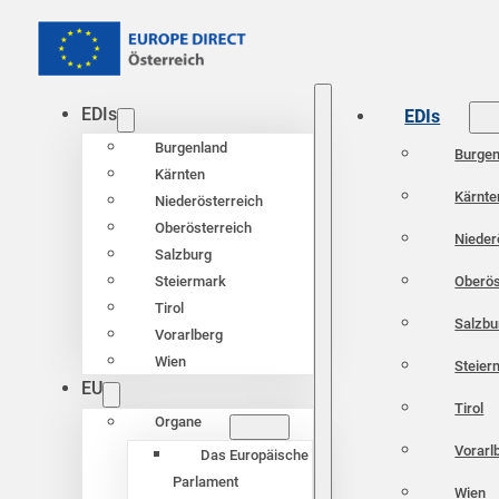
EDIs
EDIs
Burgenland
Burgen
Kärnten
Kärnte
Niederösterreich
Oberösterreich
Nieder
Salzburg
Oberös
Steiermark
Tirol
Salzbu
Vorarlberg
Wien
Steier
EU
Tirol
Organe
Vorarl
Das Europäische
Parlament
Wien