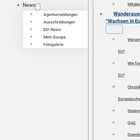
Mitgli
News
Wanderauss
Agenturmeldungen
“Wachsen in E
Ausschreibungen
EDI News
Mein Europa
Warum 
Fotogalerie
EU?
Wie fun
EU?
Chroni
Europäische
Statem
Quiz
Downl