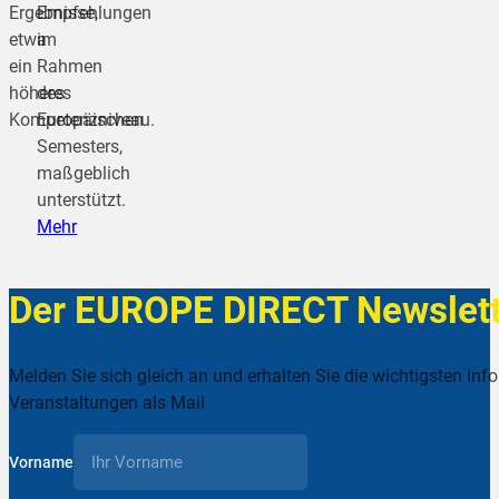
Ergebnisse,
Empfehlungen
etwa
im
ein
Rahmen
höheres
des
Kompetenzniveau.
Europäischen
Semesters,
maßgeblich
unterstützt.
Mehr
Der EUROPE DIRECT Newslett
Melden Sie sich gleich an und erhalten Sie die wichtigsten Inf
Veranstaltungen als Mail
Vorname