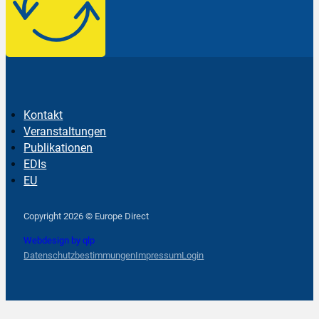
Kontakt
Veranstaltungen
Publikationen
EDIs
EU
Follow us on Facebook
Follow us on Instagram
Follow us on YouTube
Copyright 2026 © Europe Direct
Webdesign by qlp
Datenschutzbestimmungen
Impressum
Login