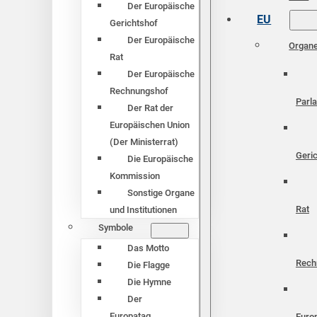
Der Europäische
EU
Gerichtshof
Der Europäische
Organ
Rat
Der Europäische
Rechnungshof
Parl
Der Rat der
Europäischen Union
(Der Ministerrat)
Geri
Die Europäische
Kommission
Sonstige Organe
Rat
und Institutionen
Symbole
Das Motto
Rech
Die Flagge
Die Hymne
Der
Europatag
Euro