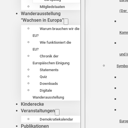
Mitgliedstaaten
(Der 
Wanderausstellung
“Wachsen in Europa”
Warum brauchen wir die
Komm
EU?
Wie funktioniert die
EU?
und I
Chronik der
Europäischen Einigung
Symbo
Statements
Quiz
Downloads
Digitale
Wanderausstellung
Kinderecke
Veranstaltungen
Demokratiekalendar
Euro
Publikationen