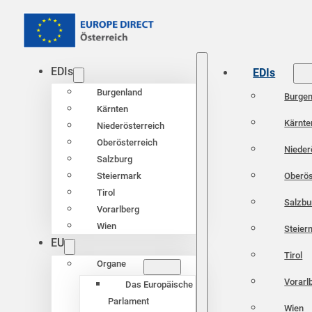
EDIs
EDIs
Burgenland
Burgen
Kärnten
Kärnte
Niederösterreich
Oberösterreich
Nieder
Salzburg
Oberös
Steiermark
Tirol
Salzbu
Vorarlberg
Wien
Steier
EU
Tirol
Organe
Vorarl
Das Europäische
Parlament
Wien