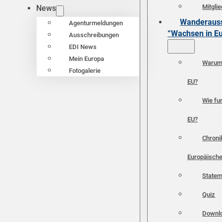
Mitgli
News
Wanderauss
Agenturmeldungen
“Wachsen in E
Ausschreibungen
EDI News
Mein Europa
Warum 
Fotogalerie
EU?
Wie fun
EU?
Chroni
Europäische
Statem
Quiz
Downl