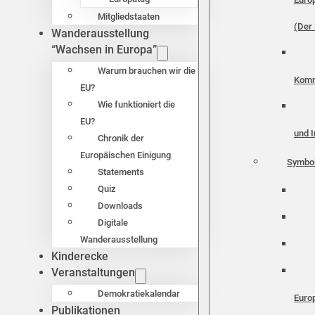
Mitgliedstaaten
(Der 
Wanderausstellung
“Wachsen in Europa”
Warum brauchen wir die
Komm
EU?
Wie funktioniert die
EU?
und I
Chronik der
Europäischen Einigung
Symbo
Statements
Quiz
Downloads
Digitale
Wanderausstellung
Kinderecke
Veranstaltungen
Demokratiekalendar
Euro
Publikationen