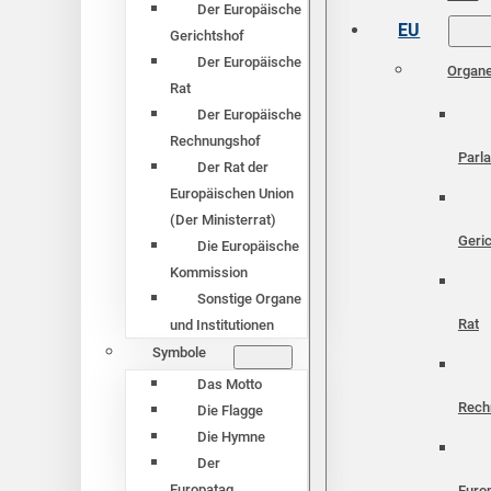
Der Europäische
EU
Gerichtshof
Der Europäische
Organ
Rat
Der Europäische
Rechnungshof
Parl
Der Rat der
Europäischen Union
(Der Ministerrat)
Geri
Die Europäische
Kommission
Sonstige Organe
Rat
und Institutionen
Symbole
Das Motto
Rech
Die Flagge
Die Hymne
Der
Europatag
Euro