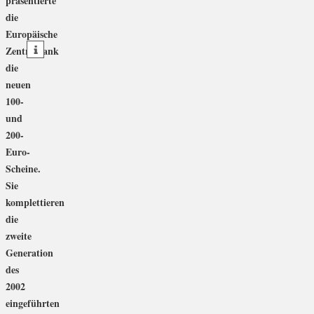
präsentierte
die
teilen
Europäische
teilen
Zentralbank
die
neuen
100-
und
200-
Euro-
Scheine.
Sie
komplettieren
die
zweite
Generation
des
2002
eingeführten