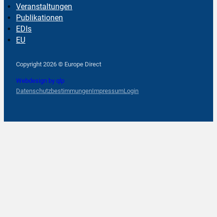
Veranstaltungen
Publikationen
EDIs
EU
Follow us on Facebook
Follow us on Instagram
Follow us on YouTube
Copyright 2026 © Europe Direct
Webdesign by qlp
Datenschutzbestimmungen
Impressum
Login