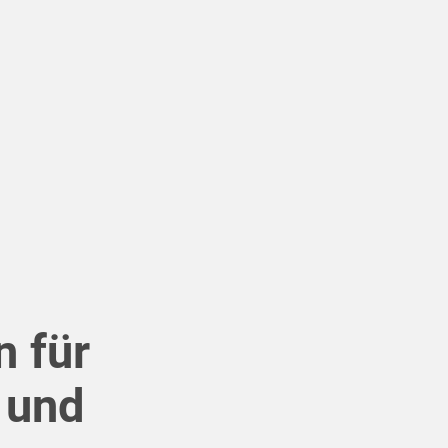
n für
 und